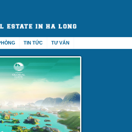
PHÒNG
TIN TỨC
TƯ VẤN