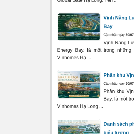
Global Gate Hạ Long. Tên ...
Vịnh Năng L
Bay
Cập nhật ngày
30/07
Vịnh Năng Lư
Energy Bay, là một trong những
Vinhomes Hạ ...
Phân khu Vịn
Cập nhật ngày
30/07
Phân khu Vịn
Bay, là một t
Vinhomes Hạ Long ...
Danh sách ph
biểu tượng