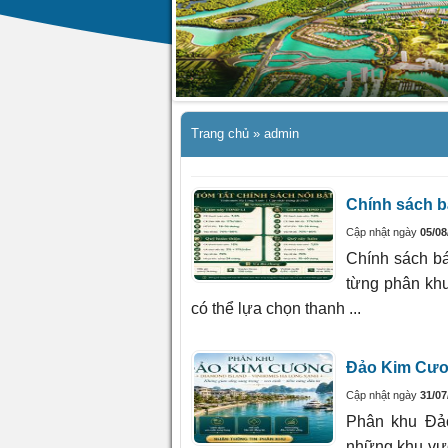
Trang chủ
»
admin
Chính sách b
Cập nhật ngày
05/08
Chính sách b
từng phân kh
có thể lựa chọn thanh ...
Đảo Kim Cươ
Cập nhật ngày
31/07
Phân khu Đả
những khu vự