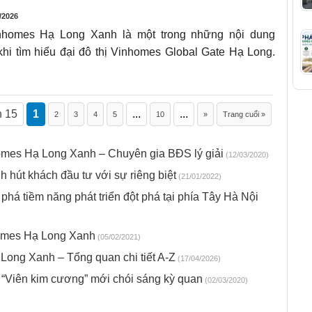
/2026
nhomes Hạ Long Xanh là một trong những nội dung
i tìm hiểu đại đô thị Vinhomes Global Gate Hạ Long.
n 15
1
...
...
2
3
4
5
10
»
Trang cuối »
omes Hạ Long Xanh – Chuyên gia BĐS lý giải
(12/03/2020)
hút khách đầu tư với sự riêng biệt
(21/01/2022)
á tiềm năng phát triển đột phá tại phía Tây Hà Nội
homes Hạ Long Xanh
(05/02/2021)
Long Xanh – Tổng quan chi tiết A-Z
(17/04/2026)
“Viên kim cương” mới chói sáng kỳ quan
(02/03/2020)