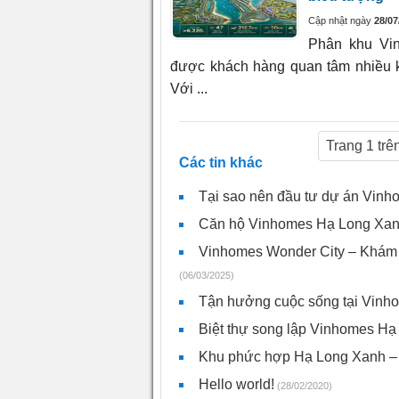
Cập nhật ngày
28/07
Phân khu Vi
được khách hàng quan tâm nhiều kh
Với ...
Trang 1 trê
Các tin khác
Tại sao nên đầu tư dự án Vinh
Căn hộ Vinhomes Hạ Long Xanh 
Vinhomes Wonder City – Khám ph
(06/03/2025)
Tận hưởng cuộc sống tại Vin
Biệt thự song lập Vinhomes Hạ 
Khu phức hợp Hạ Long Xanh – 
Hello world!
(28/02/2020)