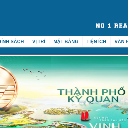
HÍNH SÁCH
VỊ TRÍ
MẶT BẰNG
TIỆN ÍCH
VĂN 