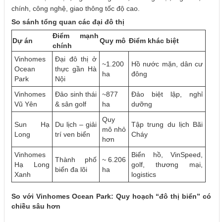
chính, công nghệ, giao thông tốc độ cao.
So sánh tổng quan các đại đô thị
Điểm mạnh
Dự án
Quy mô
Điểm khác biệt
chính
Vinhomes
Đại đô thị ở
~1.200
Hồ nước mặn, dân cư
Ocean
thực gần Hà
ha
đông
Park
Nội
Vinhomes
Đảo sinh thái
~877
Đảo biệt lập, nghỉ
Vũ Yên
& sân golf
ha
dưỡng
Quy
Sun Hạ
Du lịch – giải
Tập trung du lịch Bãi
mô nhỏ
Long
trí ven biển
Cháy
hơn
Vinhomes
Biển hồ, VinSpeed,
Thành phố
~ 6.206
Hạ Long
golf, thương mại,
biển đa lõi
ha
Xanh
logistics
So với Vinhomes Ocean Park: Quy hoạch “đô thị biển” có
chiều sâu hơn