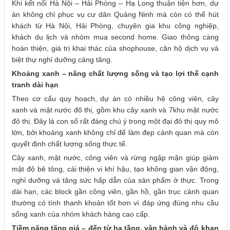
Khi kết nối Hà Nội – Hải Phòng – Hạ Long thuận tiện hơn, dự
án không chỉ phục vụ cư dân Quảng Ninh mà còn có thể hút
khách từ Hà Nội, Hải Phòng, chuyên gia khu công nghiệp,
khách du lịch và nhóm mua second home. Giao thông càng
hoàn thiện, giá trị khai thác của shophouse, căn hộ dịch vụ và
biệt thự nghỉ dưỡng càng tăng.
Khoảng xanh – nâng chất lượng sống và tạo lợi thế cạnh
tranh dài hạn
Theo cơ cấu quy hoạch, dự án có nhiều hệ công viên, cây
xanh và mặt nước đô thị, gồm khu cây xanh và 7khu mặt nước
đô thị. Đây là con số rất đáng chú ý trong một đại đô thị quy mô
lớn, bởi khoảng xanh không chỉ để làm đẹp cảnh quan mà còn
quyết định chất lượng sống thực tế.
Cây xanh, mặt nước, công viên và rừng ngập mặn giúp giảm
mật độ bê tông, cải thiện vi khí hậu, tạo không gian vận động,
nghỉ dưỡng và tăng sức hấp dẫn của sản phẩm ở thực. Trong
dài hạn, các block gần công viên, gần hồ, gần trục cảnh quan
thường có tính thanh khoản tốt hơn vì đáp ứng đúng nhu cầu
sống xanh của nhóm khách hàng cao cấp.
Tiềm năng tăng giá – đến từ hạ tầng, vận hành và độ khan