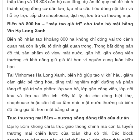
thấp tầng và 18.308 căn hộ cao tầng, dự án đủ quy mô để hình
thành cộng đồng cư dân lớn, tạo nhu cầu tiêu dùng nội khu và
hỗ trợ trực tiếp cho shophouse, dịch vụ, lưu trú và thương mại.
Biển hồ 800 ha – “máy tạo giá trị” cho toàn bộ mặt bằng
Vin Hạ Long Xanh
Biển hồ nhân tạo khoảng 800 ha không chỉ đóng vai trò cảnh
quan mà còn là yếu tố định giá quan trọng. Trong bất động sản
đô thị, sản phẩm có view mặt nước, gần hồ, gần công viên
thường có khả năng giữ giá tốt hơn vì nguồn cung luôn hữu
hạn.
Tại Vinhomes Hạ Long Xanh, biển hồ giúp tạo vi khí hậu, giảm
cảm giác bê tông hóa, tăng trải nghiệm nghỉ dưỡng và phân
tầng rõ giá trị sản phẩm: lớp ven hồ, lớp gần công viên, lớp nội
khu và lớp xa tiện ích. Đây là lý do các dòng biệt thự,
shophouse hoặc căn hộ có tầm nhìn mặt nước thường có biên
độ tăng giá tốt hơn mặt bằng chung.
Trục thương mại 51m – xương sống dòng tiền của dự án
Đại lộ 51m không chỉ là trục giao thông chính mà còn là tuyến
thương mại chiến lược của toàn khu đô thị. Các block
shophouse bám trục này có lợi thế lớn vì đón đồng thời nhiều