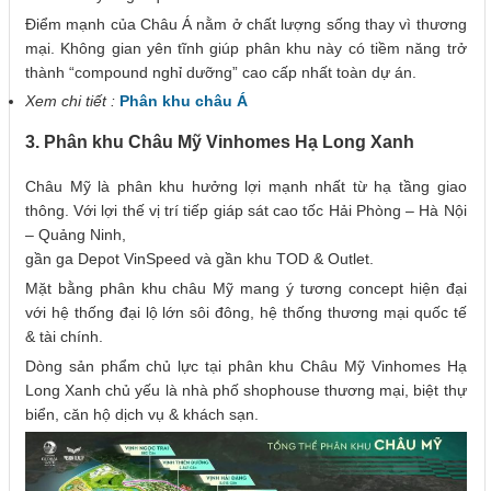
Điểm mạnh của Châu Á nằm ở chất lượng sống thay vì thương
mại. Không gian yên tĩnh giúp phân khu này có tiềm năng trở
thành “compound nghỉ dưỡng” cao cấp nhất toàn dự án.
Xem chi tiết :
Phân khu châu Á
3. Phân khu Châu Mỹ Vinhomes Hạ Long Xanh
Châu Mỹ là phân khu hưởng lợi mạnh nhất từ hạ tầng giao
thông. Với lợi thế vị trí tiếp giáp sát cao tốc Hải Phòng – Hà Nội
– Quảng Ninh,
gần ga Depot VinSpeed và gần khu TOD & Outlet.
Mặt bằng phân khu châu Mỹ mang ý tương concept hiện đại
với hệ thống đại lộ lớn sôi đông, hệ thống thương mại quốc tế
& tài chính.
Dòng sản phẩm chủ lực tại phân khu Châu Mỹ Vinhomes Hạ
Long Xanh chủ yếu là nhà phố shophouse thương mại, biệt thự
biển, căn hộ dịch vụ & khách sạn.