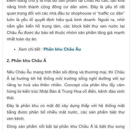
Điểm đáng chú ý là mật độ sản phẩm tại Châu Âu cao, tạo khả
năng hình thành cộng đồng cư dân sớm. Đây là yếu tố rất
quan trọng đối với các nhà đầu tư shophouse vì “traffic cư dân”
luôn là yếu tố quyết định hiệu quả kinh doanh. Ngoài ra, nhờ
nằm gần biển hồ trung tâm, các block biệt thự ven nước tại
Châu Âu được dự báo sẽ thuộc nhóm sản phẩm tăng giá mạnh
nhất toàn dự án.
Xem chi tiết :
Phân khu Châu Âu
2. Phân khu Châu Á
Nếu Châu Âu mang tinh thần sôi động và thương mại, thì Châu
Á lại hướng tới hệ thống môi trường sống nghỉ dưỡng với sự
riêng tư hoà vào thiên nhiên. Concept của phân khu lấy cảm
hứng từ kiến trúc Nhật Bản & Trung Hoa cổ điển, kênh đào sinh
thái.
Đây là phân khu có mật độ xây dựng thấp với hệ thống mặt
bằng được phân bổ nhiều mặt nước, các sản phẩm biệt thự
ven kênh.
Dòng sản phẩm nổi bật tại phân khu Châu Á là biệt thự song