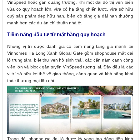
VinSpeed hoặc gần quảng trường. Khi một đại đô thị ven biển
vừa có quy hoạch lớn, vừa có hạ tầng chiến lược, vừa sở hữu
quỹ sản phẩm đẹp hữu hạn, biên độ tăng giá dài hạn thường
mạnh hơn các dự án chỉ thuần nhà ở.
Tiềm năng đầu tư từ mặt bằng quy hoạch
Những vị trí được đánh giá có tiềm năng tăng giá mạnh tại
Vinhomes Hạ Long Xanh Global Gate gồm shophouse mặt đại
lộ trung tâm, biệt thự ven hồ sinh thái, các căn nằm cạnh công
viên lớn và block gần tuyến VinSpeed tương lai. Đây đều là các
vị trí sở hữu lợi thế về giao thông, cảnh quan và khả năng khai
thác thương mại lâu dài.
Trong đó, shophouse đại lộ được kỳ vọng tạo dòng tiền kinh