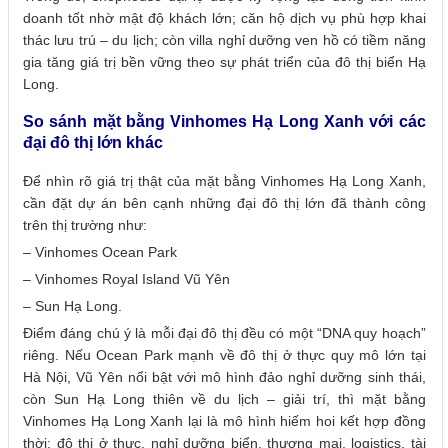
doanh tốt nhờ mật độ khách lớn; căn hộ dịch vụ phù hợp khai
thác lưu trú – du lịch; còn villa nghỉ dưỡng ven hồ có tiềm năng
gia tăng giá trị bền vững theo sự phát triển của đô thị biển Hạ
Long.
So sánh mặt bằng Vinhomes Hạ Long Xanh với các
đại đô thị lớn khác
Để nhìn rõ giá trị thật của mặt bằng Vinhomes Hạ Long Xanh,
cần đặt dự án bên cạnh những đại đô thị lớn đã thành công
trên thị trường như:
– Vinhomes Ocean Park
– Vinhomes Royal Island Vũ Yên
– Sun Hạ Long.
Điểm đáng chú ý là mỗi đại đô thị đều có một “DNA quy hoạch”
riêng. Nếu Ocean Park mạnh về đô thị ở thực quy mô lớn tại
Hà Nội, Vũ Yên nổi bật với mô hình đảo nghỉ dưỡng sinh thái,
còn Sun Hạ Long thiên về du lịch – giải trí, thì mặt bằng
Vinhomes Hạ Long Xanh lại là mô hình hiếm hoi kết hợp đồng
thời: đô thị ở thực, nghỉ dưỡng biển, thương mại, logistics, tài