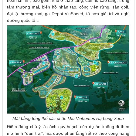
hoàn chỉnh”, bao gồm: khu ở thấp tầng, căn hộ cao tầng, trung
tâm thương mại, biển hồ nhân tạo, công viên rừng, sân golf,
đại lộ thương mại, ga Depot VinSpeed, tổ hợp giải trí và nghỉ
dưỡng quốc tế…
Mặt bằng tổng thế các phân khu Vinhomes Hạ Long Xanh
Điểm đáng chú ý là cách quy hoạch của dự án không đi theo
mô hình “dàn trải”, mà được phân tầng rất rõ theo công năng