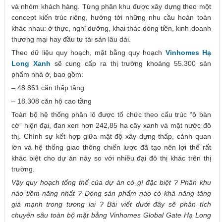
và nhóm khách hàng. Từng phân khu được xây dựng theo một
concept kiến trúc riêng, hướng tới những nhu cầu hoàn toàn
khác nhau: ở thực, nghỉ dưỡng, khai thác dòng tiền, kinh doanh
thương mại hay đầu tư tài sản lâu dài.
Theo dữ liệu quy hoạch, mặt bằng quy hoạch
Vinhomes Hạ
Long Xanh
sẽ cung cấp ra thị trường khoảng 55.300 sản
phẩm nhà ở, bao gồm:
– 48.861 căn thấp tầng
– 18.308 căn hộ cao tầng
Toàn bộ hệ thống phân lô được tổ chức theo cấu trúc “ô bàn
cờ” hiện đại, đan xen hơn 242,85 ha cây xanh và mặt nước đô
thị. Chính sự kết hợp giữa mật độ xây dựng thấp, cảnh quan
lớn và hệ thống giao thông chiến lược đã tạo nên lợi thế rất
khác biệt cho dự án này so với nhiều đại đô thị khác trên thị
trường.
Vậy quy hoạch tổng thể của dự án có gì đặc biệt ? Phân khu
nào tiềm năng nhất ? Dòng sản phẩm nào có khả năng tăng
giá mạnh trong tương lai ? Bài viết dưới đây sẽ phân tích
chuyên sâu toàn bộ mặt bằng Vinhomes Global Gate Hạ Long