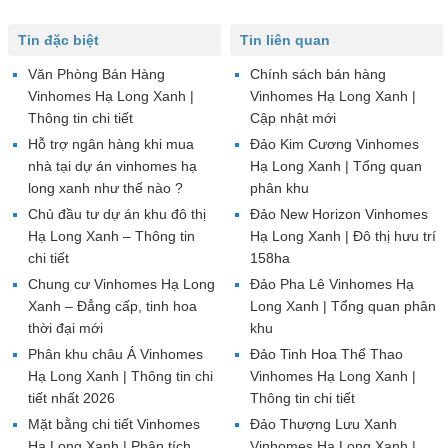
Tin đặc biệt
Tin liên quan
Văn Phòng Bán Hàng
Chính sách bán hàng
Vinhomes Hạ Long Xanh |
Vinhomes Hạ Long Xanh |
Thông tin chi tiết
Cập nhật mới
Hỗ trợ ngân hàng khi mua
Đảo Kim Cương Vinhomes
nhà tại dự án vinhomes hạ
Hạ Long Xanh | Tổng quan
long xanh như thế nào ?
phân khu
Chủ đầu tư dự án khu đô thị
Đảo New Horizon Vinhomes
Hạ Long Xanh – Thông tin
Hạ Long Xanh | Đô thị hưu trí
chi tiết
158ha
Chung cư Vinhomes Hạ Long
Đảo Pha Lê Vinhomes Hạ
Xanh – Đẳng cấp, tinh hoa
Long Xanh | Tổng quan phân
thời đại mới
khu
Phân khu châu Á Vinhomes
Đảo Tinh Hoa Thể Thao
Hạ Long Xanh | Thông tin chi
Vinhomes Hạ Long Xanh |
tiết nhất 2026
Thông tin chi tiết
Mặt bằng chi tiết Vinhomes
Đảo Thượng Lưu Xanh
Hạ Long Xanh | Phân tích
Vinhomes Hạ Long Xanh |