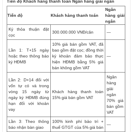
Tiến độ Khách hàng thanh toán Ngân hàng giải ngân
Ngân
Tiến độ
Khách hàng thanh toán
hàng giải
ngân
Ký thỏa thuận đặt
300.000.000 VNĐ/căn
—
cọc
10% giá bán gồm VAT, đã
Lần 1: T+15 ngày
bao gồm đặt cọc; đồng thời
hoặc theo thông báo
ký khoản đảm bảo thực
—
ký HĐMB
hiện HĐMB bằng 5% giá
bán không gồm VAT
Ngân
Lần 2: D+14 đối với
hàng
vốn tự có và trong
giải
vòng 15 ngày từ
Khách hàng thanh toán
ngân
ngày ký HĐMB đúng
15% giá bán gồm VAT
70% giá
hạn đối với khoản
bán gồm
vay
VAT
Lần 3: Theo thông
100% kinh phí bảo trì +
—
báo nhận bàn giao
thuế GTGT của 5% giá bán