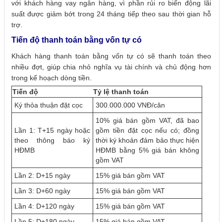
với khách hàng vay ngân hàng, vì phần rủi ro biến động lãi
suất được giảm bớt trong 24 tháng tiếp theo sau thời gian hỗ
trợ.
Tiến độ thanh toán bằng vốn tự có
Khách hàng thanh toán bằng vốn tự có sẽ thanh toán theo
nhiều đợt, giúp chia nhỏ nghĩa vụ tài chính và chủ động hơn
trong kế hoạch dòng tiền.
Tiến độ
Tỷ lệ thanh toán
Ký thỏa thuận đặt cọc
300.000.000 VNĐ/căn
10% giá bán gồm VAT, đã bao
Lần 1: T+15 ngày hoặc
gồm tiền đặt cọc nếu có; đồng
theo thông báo ký
thời ký khoản đảm bảo thực hiện
HĐMB
HĐMB bằng 5% giá bán không
gồm VAT
Lần 2: D+15 ngày
15% giá bán gồm VAT
Lần 3: D+60 ngày
15% giá bán gồm VAT
Lần 4: D+120 ngày
15% giá bán gồm VAT
Lần 5: D+180 ngày
15% giá bán gồm VAT