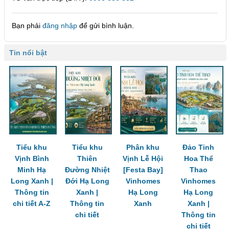
Bạn phải
đăng nhập
để gửi bình luận.
Tin nổi bật
Tiểu khu
Tiểu khu
Phân khu
Đảo Tinh
Vịnh Bình
Thiên
Vịnh Lễ Hội
Hoa Thể
Minh Hạ
Đường Nhiệt
[Festa Bay]
Thao
Long Xanh |
Đới Hạ Long
Vinhomes
Vinhomes
Thông tin
Xanh |
Hạ Long
Hạ Long
chi tiết A-Z
Thông tin
Xanh
Xanh |
chi tiết
Thông tin
chi tiết