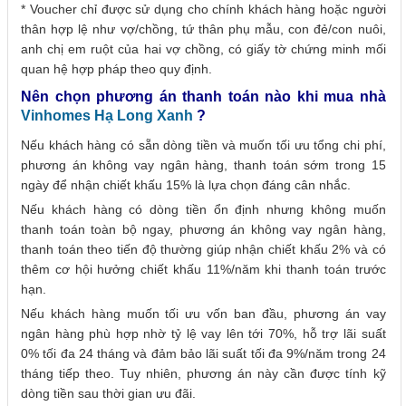
* Voucher chỉ được sử dụng cho chính khách hàng hoặc người
thân hợp lệ như vợ/chồng, tứ thân phụ mẫu, con đẻ/con nuôi,
anh chị em ruột của hai vợ chồng, có giấy tờ chứng minh mối
quan hệ hợp pháp theo quy định.
Nên chọn phương án thanh toán nào khi mua nhà
Vinhomes Hạ Long Xanh
?
Nếu khách hàng có sẵn dòng tiền và muốn tối ưu tổng chi phí,
phương án không vay ngân hàng, thanh toán sớm trong 15
ngày để nhận chiết khấu 15% là lựa chọn đáng cân nhắc.
Nếu khách hàng có dòng tiền ổn định nhưng không muốn
thanh toán toàn bộ ngay, phương án không vay ngân hàng,
thanh toán theo tiến độ thường giúp nhận chiết khấu 2% và có
thêm cơ hội hưởng chiết khấu 11%/năm khi thanh toán trước
hạn.
Nếu khách hàng muốn tối ưu vốn ban đầu, phương án vay
ngân hàng phù hợp nhờ tỷ lệ vay lên tới 70%, hỗ trợ lãi suất
0% tối đa 24 tháng và đảm bảo lãi suất tối đa 9%/năm trong 24
tháng tiếp theo. Tuy nhiên, phương án này cần được tính kỹ
dòng tiền sau thời gian ưu đãi.