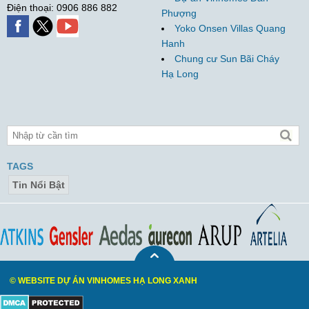
Điện thoại: 0906 886 882
Phượng
Yoko Onsen Villas Quang
Hanh
Chung cư Sun Bãi Cháy
Hạ Long
TAGS
Tin Nổi Bật
© WEBSITE DỰ ÁN VINHOMES HẠ LONG XANH