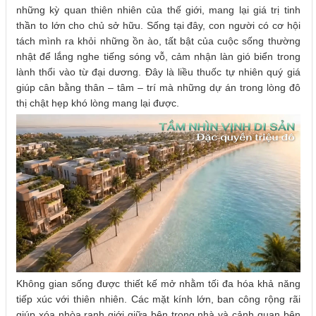
những kỳ quan thiên nhiên của thế giới, mang lại giá trị tinh
thần to lớn cho chủ sở hữu. Sống tại đây, con người có cơ hội
tách mình ra khỏi những ồn ào, tất bật của cuộc sống thường
nhật để lắng nghe tiếng sóng vỗ, cảm nhận làn gió biển trong
lành thổi vào từ đại dương. Đây là liều thuốc tự nhiên quý giá
giúp cân bằng thân – tâm – trí mà những dự án trong lòng đô
thị chật hẹp khó lòng mang lại được.
Không gian sống được thiết kế mở nhằm tối đa hóa khả năng
tiếp xúc với thiên nhiên. Các mặt kính lớn, ban công rộng rãi
giúp xóa nhòa ranh giới giữa bên trong nhà và cảnh quan bên