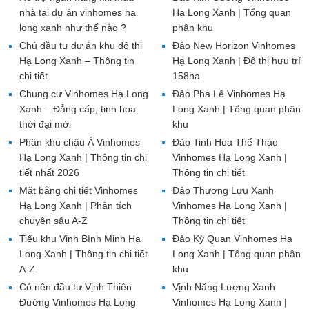
nhà tại dự án vinhomes hạ
Hạ Long Xanh | Tổng quan
long xanh như thế nào ?
phân khu
Chủ đầu tư dự án khu đô thị
Đảo New Horizon Vinhomes
Hạ Long Xanh – Thông tin
Hạ Long Xanh | Đô thị hưu trí
chi tiết
158ha
Chung cư Vinhomes Hạ Long
Đảo Pha Lê Vinhomes Hạ
Xanh – Đẳng cấp, tinh hoa
Long Xanh | Tổng quan phân
thời đại mới
khu
Phân khu châu Á Vinhomes
Đảo Tinh Hoa Thể Thao
Hạ Long Xanh | Thông tin chi
Vinhomes Hạ Long Xanh |
tiết nhất 2026
Thông tin chi tiết
Mặt bằng chi tiết Vinhomes
Đảo Thượng Lưu Xanh
Hạ Long Xanh | Phân tích
Vinhomes Hạ Long Xanh |
chuyên sâu A-Z
Thông tin chi tiết
Tiểu khu Vịnh Bình Minh Hạ
Đảo Kỳ Quan Vinhomes Hạ
Long Xanh | Thông tin chi tiết
Long Xanh | Tổng quan phân
A-Z
khu
Có nên đầu tư Vịnh Thiên
Vịnh Năng Lượng Xanh
Đường Vinhomes Hạ Long
Vinhomes Hạ Long Xanh |