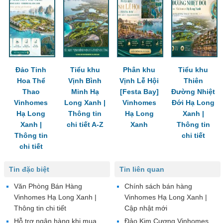
Đảo Tinh
Tiểu khu
Phân khu
Tiểu khu
Hoa Thể
Vịnh Bình
Vịnh Lễ Hội
Thiên
Thao
Minh Hạ
[Festa Bay]
Đường Nhiệt
Vinhomes
Long Xanh |
Vinhomes
Đới Hạ Long
Hạ Long
Thông tin
Hạ Long
Xanh |
Xanh |
chi tiết A-Z
Xanh
Thông tin
Thông tin
chi tiết
chi tiết
Tin đặc biệt
Tin liên quan
Văn Phòng Bán Hàng
Chính sách bán hàng
Vinhomes Hạ Long Xanh |
Vinhomes Hạ Long Xanh |
Thông tin chi tiết
Cập nhật mới
Hỗ trợ ngân hàng khi mua
Đảo Kim Cương Vinhomes