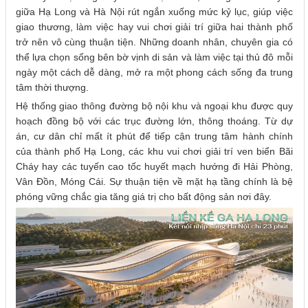
giữa Hạ Long và Hà Nội rút ngắn xuống mức kỷ lục, giúp việc
giao thương, làm việc hay vui chơi giải trí giữa hai thành phố
trở nên vô cùng thuận tiện. Những doanh nhân, chuyên gia có
thể lựa chọn sống bên bờ vịnh di sản và làm việc tại thủ đô mỗi
ngày một cách dễ dàng, mở ra một phong cách sống đa trung
tâm thời thượng.
Hệ thống giao thông đường bộ nội khu và ngoại khu được quy
hoạch đồng bộ với các trục đường lớn, thông thoáng. Từ dự
án, cư dân chỉ mất ít phút để tiếp cận trung tâm hành chính
của thành phố Hạ Long, các khu vui chơi giải trí ven biển Bãi
Cháy hay các tuyến cao tốc huyết mạch hướng đi Hải Phòng,
Vân Đồn, Móng Cái. Sự thuận tiện về mặt hạ tầng chính là bệ
phóng vững chắc gia tăng giá trị cho bất động sản nơi đây.