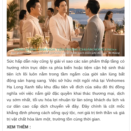
Sức hấp dẫn này cũng lý giải vì sao các sản phẩm thấp tầng có
hướng nhìn trực diện ra phía biển hoặc tiệm cận hệ sinh thái
tiện ích lõi luôn nằm trong tầm ngắm của giới săn lùng bất
động sản hạng sang. Việc sở hữu một ngôi nhà tại Vinhomes
Hạ Long Xanh tiểu khu đầu tiên về đích của siêu đô thị đồng
nghĩa với việc nắm giữ đặc quyền khai thác thương mại, dịch
vụ sớm nhất, tối ưu hóa lợi nhuận từ làn sóng khách du lịch và
cư dân cao cấp dịch chuyển về đây. Đây chính là cột mốc
khẳng định phong cách sống quý tộc, nơi giá trị tinh thần và giá
trị vật chất hòa làm một, trường tồn cùng thời gian.
XEM THÊM :