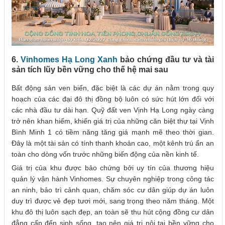
6.
Vinhomes Hạ Long Xanh
bảo chứng đầu tư và tài
sản tích lũy bền vững cho thế hệ mai sau
Bất động sản ven biển, đặc biệt là các dự án nằm trong quy
hoạch của các đại đô thị đồng bộ luôn có sức hút lớn đối với
các nhà đầu tư dài hạn. Quỹ đất ven Vịnh Hạ Long ngày càng
trở nên khan hiếm, khiến giá trị của những căn biệt thự tại Vịnh
Bình Minh 1 có tiềm năng tăng giá mạnh mẽ theo thời gian.
Đây là một tài sản có tính thanh khoản cao, một kênh trú ẩn an
toàn cho dòng vốn trước những biến động của nền kinh tế.
Giá trị của khu được bảo chứng bởi uy tín của thương hiệu
quản lý vận hành Vinhomes. Sự chuyên nghiệp trong công tác
an ninh, bảo trì cảnh quan, chăm sóc cư dân giúp dự án luôn
duy trì được vẻ đẹp tươi mới, sang trọng theo năm tháng. Một
khu đô thị luôn sạch đẹp, an toàn sẽ thu hút cộng đồng cư dân
đẳng cấp đến sinh sống, tạo nên giá trị nội tại bền vững cho