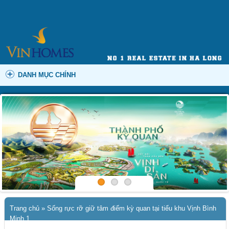
DANH MỤC CHÍNH
Trang chủ
»
Sống rực rỡ giữ tâm điểm kỳ quan tại tiểu khu Vịnh Bình
Minh 1