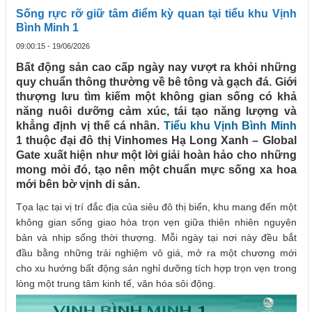
Sống rực rỡ giữ tâm điểm kỳ quan tại tiểu khu Vịnh
Bình Minh 1
09:00:15 - 19/06/2026
Bất động sản cao cấp ngày nay vượt ra khỏi những
quy chuẩn thông thường về bê tông và gạch đá. Giới
thượng lưu tìm kiếm một không gian sống có khả
năng nuôi dưỡng cảm xúc, tái tạo năng lượng và
khẳng định vị thế cá nhân.
Tiểu khu Vịnh Bình Minh
1 thuộc đại đô thị Vinhomes Hạ Long Xanh – Global
Gate xuất hiện như một lời giải hoàn hảo cho những
mong mỏi đó, tạo nên một chuẩn mực sống xa hoa
mới bên bờ vịnh di sản.
Tọa lạc tại vị trí đắc địa của siêu đô thị biển, khu mang đến một
không gian sống giao hòa trọn vẹn giữa thiên nhiên nguyên
bản và nhịp sống thời thượng. Mỗi ngày tại nơi này đều bắt
đầu bằng những trải nghiệm vô giá, mở ra một chương mới
cho xu hướng bất động sản nghỉ dưỡng tích hợp trọn vẹn trong
lòng một trung tâm kinh tế, văn hóa sôi động.