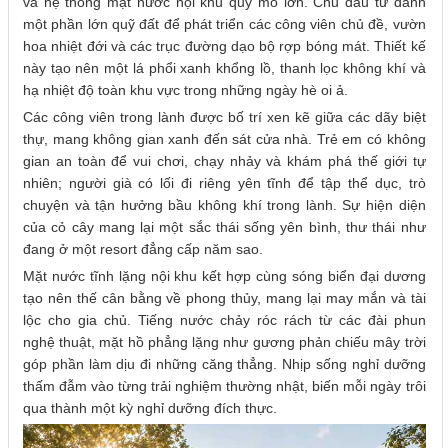
và hệ thống mặt nước nội khu quy mô lớn. Chủ đầu tư dành
một phần lớn quỹ đất để phát triển các công viên chủ đề, vườn
hoa nhiệt đới và các trục đường dạo bộ rợp bóng mát. Thiết kế
này tạo nên một lá phổi xanh khổng lồ, thanh lọc không khí và
hạ nhiệt độ toàn khu vực trong những ngày hè oi ả.
Các công viên trong lành được bố trí xen kẽ giữa các dãy biệt
thự, mang không gian xanh đến sát cửa nhà. Trẻ em có không
gian an toàn để vui chơi, chạy nhảy và khám phá thế giới tự
nhiên; người già có lối đi riêng yên tĩnh để tập thể dục, trò
chuyện và tận hưởng bầu không khí trong lành. Sự hiện diện
của cỏ cây mang lại một sắc thái sống yên bình, thư thái như
đang ở một resort đẳng cấp năm sao.
Mặt nước tĩnh lặng nội khu kết hợp cùng sóng biển đại dương
tạo nên thế cân bằng về phong thủy, mang lại may mắn và tài
lộc cho gia chủ. Tiếng nước chảy róc rách từ các đài phun
nghệ thuật, mặt hồ phẳng lặng như gương phản chiếu mây trời
góp phần làm dịu đi những căng thẳng. Nhịp sống nghỉ dưỡng
thấm đẫm vào từng trải nghiệm thường nhật, biến mỗi ngày trôi
qua thành một kỳ nghỉ dưỡng đích thực.