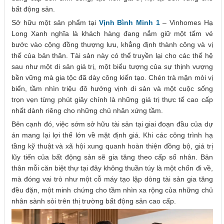
bất động sản.
Sở hữu một sản phẩm tại
Vịnh Bình Minh 1
– Vinhomes Hạ
Long Xanh nghĩa là khách hàng đang nắm giữ một tấm vé
bước vào cộng đồng thượng lưu, khẳng định thành công và vị
thế của bản thân. Tài sản này có thể truyền lại cho các thế hệ
sau như một di sản giá trị, một biểu tượng của sự thịnh vượng
bền vững mà gia tộc đã dày công kiến tạo. Chén trà mặn mòi vị
biển, tầm nhìn triệu đô hướng vịnh di sản và một cuộc sống
trọn vẹn từng phút giây chính là những giá trị thực tế cao cấp
nhất dành riêng cho những chủ nhân xứng tầm.
Bên cạnh đó, việc sớm sở hữu tài sản tại giai đoạn đầu của dự
án mang lại lợi thế lớn về mặt định giá. Khi các công trình hạ
tầng kỹ thuật và xã hội xung quanh hoàn thiện đồng bộ, giá trị
lũy tiến của bất động sản sẽ gia tăng theo cấp số nhân. Bản
thân mỗi căn biệt thự tại đây không thuần túy là một chốn đi về,
mà đóng vai trò như một cỗ máy tạo lập dòng tài sản gia tăng
đều đặn, một minh chứng cho tầm nhìn xa rộng của những chủ
nhân sành sỏi trên thị trường bất động sản cao cấp.