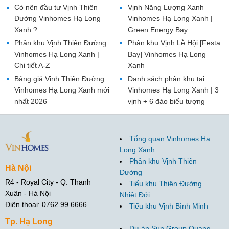
Có nên đầu tư Vịnh Thiên
Vịnh Năng Lượng Xanh
Đường Vinhomes Hạ Long
Vinhomes Hạ Long Xanh |
Xanh ?
Green Energy Bay
Phân khu Vịnh Thiên Đường
Phân khu Vịnh Lễ Hội [Festa
Vinhomes Hạ Long Xanh |
Bay] Vinhomes Hạ Long
Chi tiết A-Z
Xanh
Bảng giá Vịnh Thiên Đường
Danh sách phân khu tại
Vinhomes Hạ Long Xanh mới
Vinhomes Hạ Long Xanh | 3
nhất 2026
vịnh + 6 đảo biểu tượng
Tổng quan Vinhomes Hạ
Long Xanh
Phân khu Vịnh Thiên
Hà Nội
Đường
R4 - Royal City - Q. Thanh
Tiểu khu Thiên Đường
Xuân - Hà Nội
Nhiệt Đới
Điện thoại: 0762 99 6666
Tiểu khu Vịnh Bình Minh
Tp. Hạ Long
Dự án Sun Group Quang