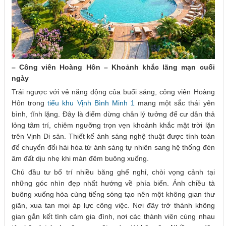
– Công viên Hoàng Hôn – Khoảnh khắc lãng mạn cuối
ngày
Trái ngược với vẻ năng động của buổi sáng, công viên Hoàng
Hôn trong
tiểu khu Vịnh Bình Minh 1
mang một sắc thái yên
bình, tĩnh lặng. Đây là điểm dừng chân lý tưởng để cư dân thả
lỏng tâm trí, chiêm ngưỡng trọn vẹn khoảnh khắc mặt trời lặn
trên Vịnh Di sản. Thiết kế ánh sáng nghệ thuật được tính toán
để chuyển đổi hài hòa từ ánh sáng tự nhiên sang hệ thống đèn
âm đất dịu nhẹ khi màn đêm buông xuống.
Chủ đầu tư bố trí nhiều băng ghế nghỉ, chòi vọng cảnh tại
những góc nhìn đẹp nhất hướng về phía biển. Ánh chiều tà
buông xuống hòa cùng tiếng sóng tạo nên một không gian thư
giãn, xua tan mọi áp lực công việc. Nơi đây trở thành không
gian gắn kết tình cảm gia đình, nơi các thành viên cùng nhau