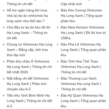
Thông tin chi tiết
Cập nhật mới
Hỗ trợ ngân hàng khi mua
Đảo Kim Cương Vinhomes
nhà tại dự án vinhomes hạ
Hạ Long Xanh | Tổng quan
long xanh như thế nào ?
phân khu
Chủ đầu tư dự án khu đô thị
Đảo New Horizon Vinhomes
Hạ Long Xanh – Thông tin
Hạ Long Xanh | Đô thị hưu trí
chi tiết
158ha
Chung cư Vinhomes Hạ Long
Đảo Pha Lê Vinhomes Hạ
Xanh – Đẳng cấp, tinh hoa
Long Xanh | Tổng quan phân
thời đại mới
khu
Phân khu châu Á Vinhomes
Đảo Tinh Hoa Thể Thao
Hạ Long Xanh | Thông tin chi
Vinhomes Hạ Long Xanh |
tiết nhất 2026
Thông tin chi tiết
Mặt bằng chi tiết Vinhomes
Đảo Thượng Lưu Xanh
Hạ Long Xanh | Phân tích
Vinhomes Hạ Long Xanh |
chuyên sâu A-Z
Thông tin chi tiết
Tiểu khu Vịnh Bình Minh Hạ
Đảo Kỳ Quan Vinhomes Hạ
Long Xanh | Thông tin chi tiết
Long Xanh | Tổng quan phân
A-Z
khu