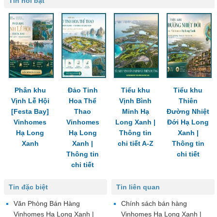
Tin nổi bật
Phân khu
Đảo Tinh
Tiểu khu
Tiểu khu
Vịnh Lễ Hội
Hoa Thể
Vịnh Bình
Thiên
[Festa Bay]
Thao
Minh Hạ
Đường Nhiệt
Vinhomes
Vinhomes
Long Xanh |
Đới Hạ Long
Hạ Long
Hạ Long
Thông tin
Xanh |
Xanh
Xanh |
chi tiết A-Z
Thông tin
Thông tin
chi tiết
chi tiết
Tin đặc biệt
Tin liên quan
Văn Phòng Bán Hàng
Chính sách bán hàng
Vinhomes Hạ Long Xanh |
Vinhomes Hạ Long Xanh |