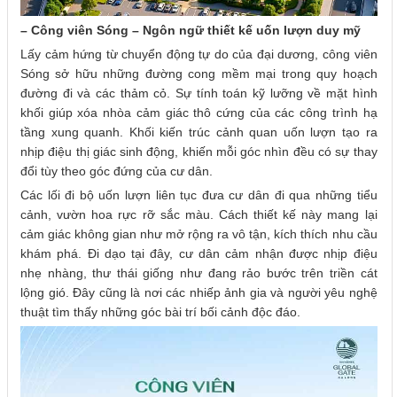
– Công viên Sóng – Ngôn ngữ thiết kế uốn lượn duy mỹ
Lấy cảm hứng từ chuyển động tự do của đại dương, công viên
Sóng sở hữu những đường cong mềm mại trong quy hoạch
đường đi và các thảm cỏ. Sự tính toán kỹ lưỡng về mặt hình
khối giúp xóa nhòa cảm giác thô cứng của các công trình hạ
tầng xung quanh. Khối kiến trúc cảnh quan uốn lượn tạo ra
nhịp điệu thị giác sinh động, khiến mỗi góc nhìn đều có sự thay
đổi tùy theo góc đứng của cư dân.
Các lối đi bộ uốn lượn liên tục đưa cư dân đi qua những tiểu
cảnh, vườn hoa rực rỡ sắc màu. Cách thiết kế này mang lại
cảm giác không gian như mở rộng ra vô tận, kích thích nhu cầu
khám phá. Đi dạo tại đây, cư dân cảm nhận được nhịp điệu
nhẹ nhàng, thư thái giống như đang rảo bước trên triền cát
lộng gió. Đây cũng là nơi các nhiếp ảnh gia và người yêu nghệ
thuật tìm thấy những góc bài trí bối cảnh độc đáo.