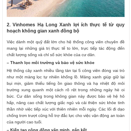
2. Vinhomes Hạ Long Xanh lợi ích thực tế từ quy
hoạch không gian xanh đồng bộ
Việc dành một quỹ đất lớn cho hệ thống công viên chuyên đề
mang lại những giá trị thực tế to lớn, trực tiếp tác động đến
chất lượng sống và chỉ số sức khỏe của cư dân.
– Thanh lọc môi trường và bảo vệ sức khỏe
Hệ thống cây xanh nhiều tầng tán tại 5 công viên đóng vai trò
như một màng lọc tự nhiên khổng lồ. Mảng xanh giúp giữ lại
bụi mịn, giảm thiểu tiếng ồn giao thông và hạ nhiệt độ môi
trường xung quanh một cách rõ rệt trong những ngày hè oi
bức. Cư dân sống trong không gian này được bảo vệ hệ hô
hấp, nâng cao chất lượng giấc ngủ và cải thiện sức khỏe tinh
thần nhờ việc tiếp xúc với thiên nhiên mỗi ngày. Các lối đi dạo
chống trơn trượt cũng hỗ trợ đắc lực cho việc vận động an toàn
của người cao tuổi.
– Kiến tạo cộng đồng văn minh, gắn kết