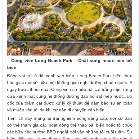
– Công viên Long Beach Park – Chất sống resort bên bờ
biển
Đóng vai trò là dải xanh ven biển, Long Beach Park hiện thực
hóa giấc mơ sở hữu một không gian nghỉ dưỡng chuẩn quốc tế
ngay trước thềm nhà. Công viên sở hữu bãi cát trắng mịn, rặng
dừa xanh mát cùng hệ thống đường dạo bộ sát mép nước. Độ
dốc của thảm cát được xử lý kỹ thuật để đảm bảo sự an toàn
và thuận tiện tối đa khi cư dân di chuyển cận biển.
Tiện ích này mang lại trải nghiệm sống đẳng cấp, nơi cư dân
có thể tham gia các hoạt động thể thao bãi biển hoặc tổ chức
các bữa tiệc nướng BBQ ngoài trời vào những tối cuối tuần. Sự
hiện diện của Long Beach Park xóa bỏ ranh giới giữa nhà ở