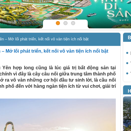
B
– Mở lối phát triển, kết nối vô vàn tiện ích nổi bật
ở lối phát triển, kết nối vô vàn tiện ích nổi bật
Yên hợp long cũng là lúc giá trị bất động sản tại
chính vì đây là cây câu nối giữa trung tâm thành phố
 ra vô vàn những cơ hội đầu tư sinh lời, là cầu nối
 phố đến với hàng ngàn tiện ích từ vui chơi, giải trí
H