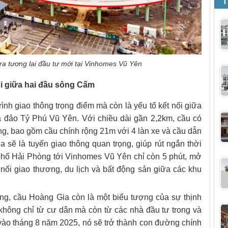
T
a tương lai đầu tư mới tại Vinhomes Vũ Yên
ỗi giữa hai đầu sông Cấm
ình giao thông trọng điểm mà còn là yếu tố kết nối giữa
 đảo Tỷ Phú Vũ Yên. Với chiều dài gần 2,2km, cầu có
ồng, bao gồm cầu chính rộng 21m với 4 làn xe và cầu dẫn
 sẽ là tuyến giao thông quan trọng, giúp rút ngắn thời
 phố Hải Phòng tới Vinhomes Vũ Yên chỉ còn 5 phút, mở
 nối giao thương, du lịch và bất động sản giữa các khu
ng, cầu Hoàng Gia còn là một biểu tượng của sự thịnh
 không chỉ từ cư dân mà còn từ các nhà đầu tư trong và
 vào tháng 8 năm 2025, nó sẽ trở thành con đường chính