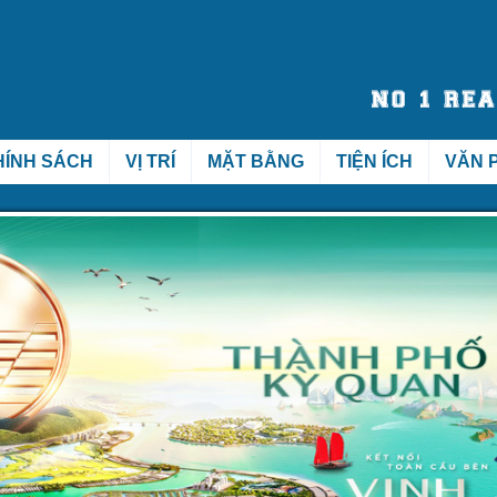
HÍNH SÁCH
VỊ TRÍ
MẶT BẰNG
TIỆN ÍCH
VĂN 