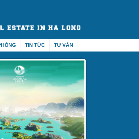
PHÒNG
TIN TỨC
TƯ VẤN