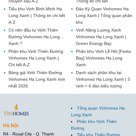
chuyên sâu A-Z
Thông tin chi tiết
Tiểu khu Vịnh Bình Minh Hạ
Đảo Kỳ Quan Vinhomes Hạ
Long Xanh | Thông tin chi tiết
Long Xanh | Tổng quan phân
A-Z
khu
Có nên đầu tư Vịnh Thiên
Vịnh Năng Lượng Xanh
Đường Vinhomes Hạ Long
Vinhomes Hạ Long Xanh |
Xanh ?
Green Energy Bay
Phân khu Vịnh Thiên Đường
Phân khu Vịnh Lễ Hội [Festa
Vinhomes Hạ Long Xanh |
Bay] Vinhomes Hạ Long
Chi tiết A-Z
Xanh
Bảng giá Vịnh Thiên Đường
Danh sách phân khu tại
Vinhomes Hạ Long Xanh mới
Vinhomes Hạ Long Xanh | 3
nhất 2026
vịnh + 6 đảo biểu tượng
Tổng quan Vinhomes Hạ
Long Xanh
Phân khu Vịnh Thiên
Hà Nội
Đường
R4 - Royal City - Q. Thanh
Tiểu khu Thiên Đường