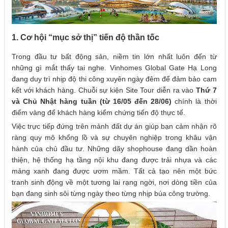
1. Cơ hội “mục sở thị” tiến độ thần tốc
Trong đầu tư bất động sản, niềm tin lớn nhất luôn đến từ
những gì mắt thấy tai nghe. Vinhomes Global Gate Hạ Long
đang duy trì nhịp độ thi công xuyên ngày đêm để đảm bảo cam
kết với khách hàng. Chuỗi sự kiện Site Tour diễn ra vào
Thứ 7
và Chủ Nhật hàng tuần (từ 16/05 đến 28/06)
chính là thời
điểm vàng để khách hàng kiểm chứng tiến độ thực tế.
Việc trực tiếp đứng trên mảnh đất dự án giúp bạn cảm nhận rõ
ràng quy mô khổng lồ và sự chuyên nghiệp trong khâu vận
hành của chủ đầu tư. Những dãy shophouse đang dần hoàn
thiện, hệ thống hạ tầng nội khu đang được trải nhựa và các
mảng xanh đang được ươm mầm. Tất cả tạo nên một bức
tranh sinh động về một tương lai rạng ngời, nơi dòng tiền của
bạn đang sinh sôi từng ngày theo từng nhịp búa công trường.