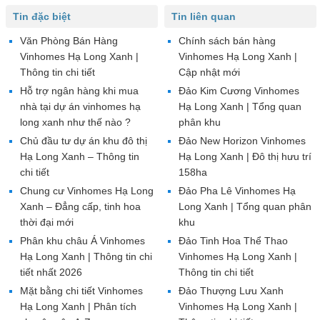
Tin đặc biệt
Tin liên quan
Văn Phòng Bán Hàng
Chính sách bán hàng
Vinhomes Hạ Long Xanh |
Vinhomes Hạ Long Xanh |
Thông tin chi tiết
Cập nhật mới
Hỗ trợ ngân hàng khi mua
Đảo Kim Cương Vinhomes
nhà tại dự án vinhomes hạ
Hạ Long Xanh | Tổng quan
long xanh như thế nào ?
phân khu
Chủ đầu tư dự án khu đô thị
Đảo New Horizon Vinhomes
Hạ Long Xanh – Thông tin
Hạ Long Xanh | Đô thị hưu trí
chi tiết
158ha
Chung cư Vinhomes Hạ Long
Đảo Pha Lê Vinhomes Hạ
Xanh – Đẳng cấp, tinh hoa
Long Xanh | Tổng quan phân
thời đại mới
khu
Phân khu châu Á Vinhomes
Đảo Tinh Hoa Thể Thao
Hạ Long Xanh | Thông tin chi
Vinhomes Hạ Long Xanh |
tiết nhất 2026
Thông tin chi tiết
Mặt bằng chi tiết Vinhomes
Đảo Thượng Lưu Xanh
Hạ Long Xanh | Phân tích
Vinhomes Hạ Long Xanh |