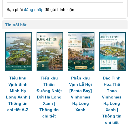
Bạn phải
đăng nhập
để gửi bình luận.
Tin nổi bật
Tiểu khu
Tiểu khu
Phân khu
Đảo Tinh
Vịnh Bình
Thiên
Vịnh Lễ Hội
Hoa Thể
Minh Hạ
Đường Nhiệt
[Festa Bay]
Thao
Long Xanh |
Đới Hạ Long
Vinhomes
Vinhomes
Thông tin
Xanh |
Hạ Long
Hạ Long
chi tiết A-Z
Thông tin
Xanh
Xanh |
chi tiết
Thông tin
chi tiết