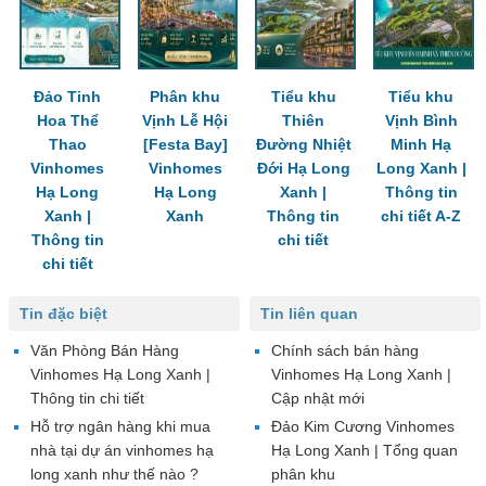
Đảo Tinh
Phân khu
Tiểu khu
Tiểu khu
Hoa Thể
Vịnh Lễ Hội
Thiên
Vịnh Bình
Thao
[Festa Bay]
Đường Nhiệt
Minh Hạ
Vinhomes
Vinhomes
Đới Hạ Long
Long Xanh |
Hạ Long
Hạ Long
Xanh |
Thông tin
Xanh |
Xanh
Thông tin
chi tiết A-Z
Thông tin
chi tiết
chi tiết
Tin đặc biệt
Tin liên quan
Văn Phòng Bán Hàng
Chính sách bán hàng
Vinhomes Hạ Long Xanh |
Vinhomes Hạ Long Xanh |
Thông tin chi tiết
Cập nhật mới
Hỗ trợ ngân hàng khi mua
Đảo Kim Cương Vinhomes
nhà tại dự án vinhomes hạ
Hạ Long Xanh | Tổng quan
long xanh như thế nào ?
phân khu