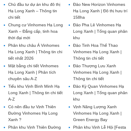
Chủ đầu tư dự án khu đô thị
Đảo New Horizon Vinhomes
Hạ Long Xanh – Thông tin
Hạ Long Xanh | Đô thị hưu trí
chi tiết
158ha
Chung cư Vinhomes Hạ Long
Đảo Pha Lê Vinhomes Hạ
Xanh – Đẳng cấp, tinh hoa
Long Xanh | Tổng quan phân
thời đại mới
khu
Phân khu châu Á Vinhomes
Đảo Tinh Hoa Thể Thao
Hạ Long Xanh | Thông tin chi
Vinhomes Hạ Long Xanh |
tiết nhất 2026
Thông tin chi tiết
Mặt bằng chi tiết Vinhomes
Đảo Thượng Lưu Xanh
Hạ Long Xanh | Phân tích
Vinhomes Hạ Long Xanh |
chuyên sâu A-Z
Thông tin chi tiết
Tiểu khu Vịnh Bình Minh Hạ
Đảo Kỳ Quan Vinhomes Hạ
Long Xanh | Thông tin chi tiết
Long Xanh | Tổng quan phân
A-Z
khu
Có nên đầu tư Vịnh Thiên
Vịnh Năng Lượng Xanh
Đường Vinhomes Hạ Long
Vinhomes Hạ Long Xanh |
Xanh ?
Green Energy Bay
Phân khu Vịnh Thiên Đường
Phân khu Vịnh Lễ Hội [Festa