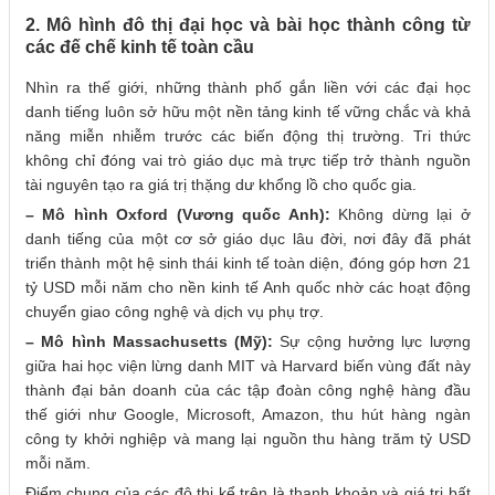
2. Mô hình đô thị đại học và bài học thành công từ
các đế chế kinh tế toàn cầu
Nhìn ra thế giới, những thành phố gắn liền với các đại học
danh tiếng luôn sở hữu một nền tảng kinh tế vững chắc và khả
năng miễn nhiễm trước các biến động thị trường. Tri thức
không chỉ đóng vai trò giáo dục mà trực tiếp trở thành nguồn
tài nguyên tạo ra giá trị thặng dư khổng lồ cho quốc gia.
– Mô hình Oxford (Vương quốc Anh):
Không dừng lại ở
danh tiếng của một cơ sở giáo dục lâu đời, nơi đây đã phát
triển thành một hệ sinh thái kinh tế toàn diện, đóng góp hơn 21
tỷ USD mỗi năm cho nền kinh tế Anh quốc nhờ các hoạt động
chuyển giao công nghệ và dịch vụ phụ trợ.
– Mô hình Massachusetts (Mỹ):
Sự cộng hưởng lực lượng
giữa hai học viện lừng danh MIT và Harvard biến vùng đất này
thành đại bản doanh của các tập đoàn công nghệ hàng đầu
thế giới như Google, Microsoft, Amazon, thu hút hàng ngàn
công ty khởi nghiệp và mang lại nguồn thu hàng trăm tỷ USD
mỗi năm.
Điểm chung của các đô thị kể trên là thanh khoản và giá trị bất