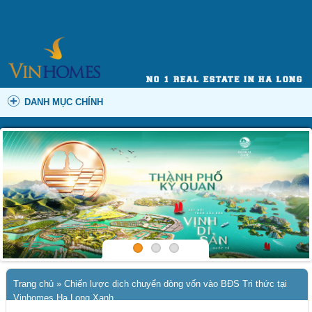
DANH MỤC CHÍNH
Trang chủ
»
Chiến lược dịch chuyển dòng vốn vào BĐS Tri thức tại
Vinhomes Hạ Long Xanh