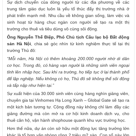
Sự dịch chuyển của dòng người từ các địa phương về các
trung tâm giáo dục luôn là yếu tố thúc đẩy thị trường nhà ở
phát triển mạnh mẽ. Nhu cầu về không gian sống, làm việc và
sinh hoạt từ hàng chục ngàn con người sẽ tạo ra một thị
trường cho thuê và tiêu dùng vô cùng sôi động.
Ông Nguyễn Thế Điệp, Phó Chủ tịch Câu lạc bộ Bất động
sản Hà Nội
, chia sẻ góc nhìn từ kinh nghiệm thực tế tại thị
trường Thủ đô:
“Mỗi năm, Hà Nội có thêm khoảng 200.000 người nhờ di dân
cơ học. Trong đó, có hàng vạn người là những sinh viên ngoại
tỉnh lên nhập học. Sau khi ra trường, họ tiếp tục ở lại thành phố
để lập nghiệp. Nếu không có họ, Thủ đô sẽ không thể sôi động
và tấp nập như hiện tại.”
Sự xuất hiện của 30.000 sinh viên cùng hàng nghìn giảng viên,
chuyên gia tại Vinhomes Hạ Long Xanh – Global Gate sẽ tạo ra
một kịch bản tương tự. Cộng đồng này không chỉ làm đầy các
giảng đường mà còn mở ra cơ hội kinh doanh dịch vụ, cho
thuê căn hộ, vận hành shophouse quanh khu vực trường học.
Hơn thế nữa, dự án còn sở hữu một động lực tăng trưởng lớn
khác là tổ hợp văn phòng rộng 2 triệu m2 sàn. Con số này lớn