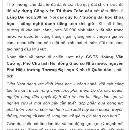
Thế nhưng, chủ đầu tư đã dành toàn bộ quỹ đất chiến lược đó
để
xây dựng Công viên Tri thức Toàn cầu
với tâm điểm là
Làng Đại học 200 ha
. Nơi đây
quy tụ 7 trường đại học khoa
học – công nghệ danh tiếng trên thế giới
. Khi hệ thống
trường đi vào vận hành, hơn 30.000 sinh viên xuất sắc trong
nước và quốc tế, cùng hàng ngàn giảng viên, chuyên gia sẽ
cùng nhau kiến tạo nên một hệ sinh thái tri thức, đổi mới sáng
tạo hàng đầu khu vực.
Nhận định về bước đi chiến lược này,
GS.TS Hoàng Văn
Cường, Phó Chủ tịch Hội đồng Giáo sư Nhà nước, nguyên
Phó Hiệu trưởng Trường Đại học Kinh tế Quốc dân
, phân
tích:
“Việt Nam đang xác định khoa học – công nghệ, đổi mới sáng
tạo là một trụ cột trong chiến lược phát triển. Do đó, các doanh
nghiệp hàng đầu quyết định đầu tư cho hạ tầng đào tạo và
nghiên cứu là một đòn bẩy cần thiết, góp phần đưa động lực
phát triển vượt ra khỏi mô hình sản xuất hay kinh doanh truyền
thống, hướng tới kinh tế sáng tạo với giá trị gia tăng cao hơn.”
Giáo dục luôn có tính lan tỏa và tạo động lực cực kỳ mạnh mẽ
cho đô thị. Thực tế chứng minh, các địa phương đều rất khát