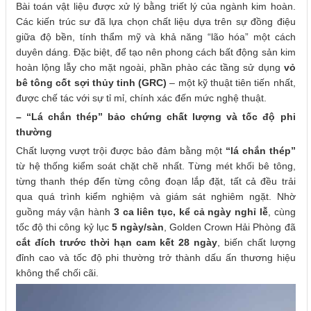
Bài toán vật liệu được xử lý bằng triết lý của ngành kim hoàn.
Các kiến trúc sư đã lựa chọn chất liệu dựa trên sự đồng điệu
giữa độ bền, tính thẩm mỹ và khả năng “lão hóa” một cách
duyên dáng. Đặc biệt, để tạo nên phong cách bất động sản kim
hoàn lộng lẫy cho mặt ngoài, phần phào các tầng sử dụng
vỏ
bê tông cốt sợi thủy tinh (GRC)
– một kỹ thuật tiên tiến nhất,
được chế tác với sự tỉ mỉ, chính xác đến mức nghệ thuật.
– “Lá chắn thép” bảo chứng chất lượng và tốc độ phi
thường
Chất lượng vượt trội được bảo đảm bằng một
“lá chắn thép”
từ hệ thống kiểm soát chặt chẽ nhất. Từng mét khối bê tông,
từng thanh thép đến từng công đoạn lắp đặt, tất cả đều trải
qua quá trình kiểm nghiệm và giám sát nghiêm ngặt. Nhờ
guồng máy vận hành
3 ca liên tục, kể cả ngày nghỉ lễ
, cùng
tốc độ thi công kỷ lục
5 ngày/sàn
, Golden Crown Hải Phòng đã
cắt đích trước thời hạn cam kết 28 ngày
, biến chất lượng
đỉnh cao và tốc độ phi thường trở thành dấu ấn thương hiệu
không thể chối cãi.