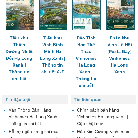
Tiểu khu
Tiểu khu
Đảo Tinh
Phân khu
Thiên
Vịnh Bình
Hoa Thể
Vịnh Lễ Hội
Đường Nhiệt
Minh Hạ
Thao
[Festa Bay]
Đới Hạ Long
Long Xanh |
Vinhomes
Vinhomes
Xanh |
Thông tin
Hạ Long
Hạ Long
Thông tin
chi tiết A-Z
Xanh |
Xanh
chi tiết
Thông tin
chi tiết
Tin đặc biệt
Tin liên quan
Văn Phòng Bán Hàng
Chính sách bán hàng
Vinhomes Hạ Long Xanh |
Vinhomes Hạ Long Xanh |
Thông tin chi tiết
Cập nhật mới
Hỗ trợ ngân hàng khi mua
Đảo Kim Cương Vinhomes