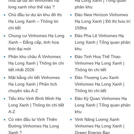
nhà tại dự án vinhomes hạ
Hạ Long Xanh | Tổng quan
long xanh như thế nào ?
phân khu
Chủ đầu tư dự án khu đô thị
Đảo New Horizon Vinhomes
Hạ Long Xanh – Thông tin
Hạ Long Xanh | Đô thị hưu trí
chi tiết
158ha
Chung cư Vinhomes Hạ Long
Đảo Pha Lê Vinhomes Hạ
Xanh – Đẳng cấp, tinh hoa
Long Xanh | Tổng quan phân
thời đại mới
khu
Phân khu châu Á Vinhomes
Đảo Tinh Hoa Thể Thao
Hạ Long Xanh | Thông tin chi
Vinhomes Hạ Long Xanh |
tiết nhất 2026
Thông tin chi tiết
Mặt bằng chi tiết Vinhomes
Đảo Thượng Lưu Xanh
Hạ Long Xanh | Phân tích
Vinhomes Hạ Long Xanh |
chuyên sâu A-Z
Thông tin chi tiết
Tiểu khu Vịnh Bình Minh Hạ
Đảo Kỳ Quan Vinhomes Hạ
Long Xanh | Thông tin chi tiết
Long Xanh | Tổng quan phân
A-Z
khu
Có nên đầu tư Vịnh Thiên
Vịnh Năng Lượng Xanh
Đường Vinhomes Hạ Long
Vinhomes Hạ Long Xanh |
Xanh ?
Green Energy Bay