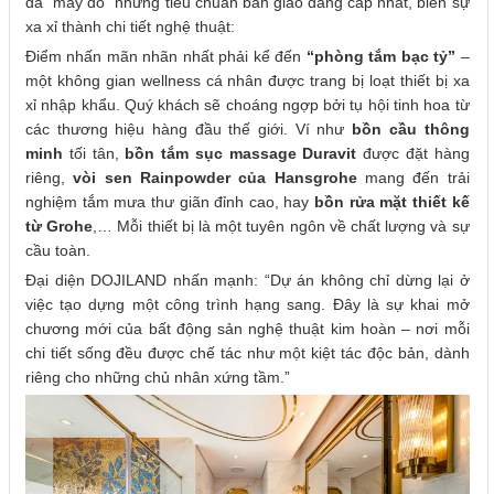
đã “may đo” những tiêu chuẩn bàn giao đẳng cấp nhất, biến sự
xa xỉ thành chi tiết nghệ thuật:
Điểm nhấn mãn nhãn nhất phải kể đến
“phòng tắm bạc tỷ”
–
một không gian wellness cá nhân được trang bị loạt thiết bị xa
xỉ nhập khẩu. Quý khách sẽ choáng ngợp bởi tụ hội tinh hoa từ
các thương hiệu hàng đầu thế giới. Ví như
bồn cầu thông
minh
tối tân,
bồn tắm sục massage Duravit
được đặt hàng
riêng,
vòi sen Rainpowder của Hansgrohe
mang đến trải
nghiệm tắm mưa thư giãn đỉnh cao, hay
bồn rửa mặt thiết kế
từ Grohe
,… Mỗi thiết bị là một tuyên ngôn về chất lượng và sự
cầu toàn.
Đại diện DOJILAND nhấn mạnh: “Dự án không chỉ dừng lại ở
việc tạo dựng một công trình hạng sang. Đây là sự khai mở
chương mới của bất động sản nghệ thuật kim hoàn – nơi mỗi
chi tiết sống đều được chế tác như một kiệt tác độc bản, dành
riêng cho những chủ nhân xứng tầm.”