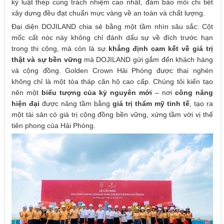
kỷ luật thép cùng trách nhiệm cao nhất, đảm bảo mỗi chi tiết
xây dựng đều đạt chuẩn mực vàng về an toàn và chất lượng.
Đại diện DOJILAND chia sẻ bằng một tầm nhìn sâu sắc: Cột
mốc cất nóc này không chỉ đánh dấu sự về đích trước hạn
trong thi công, mà còn là sự
khẳng định cam kết về giá trị
thật và sự bền vững
mà DOJILAND gửi gắm đến khách hàng
và cộng đồng. Golden Crown Hải Phòng được thai nghén
không chỉ là một tòa tháp căn hộ cao cấp. Chúng tôi kiến tạo
nên một
biểu tượng của kỷ nguyên mới
– nơi
công năng
hiện đại
được nâng tầm bằng
giá trị thẩm mỹ tinh tế
, tạo ra
một tài sản có giá trị cộng đồng bền vững, xứng tầm với vị thế
tiên phong của Hải Phòng.