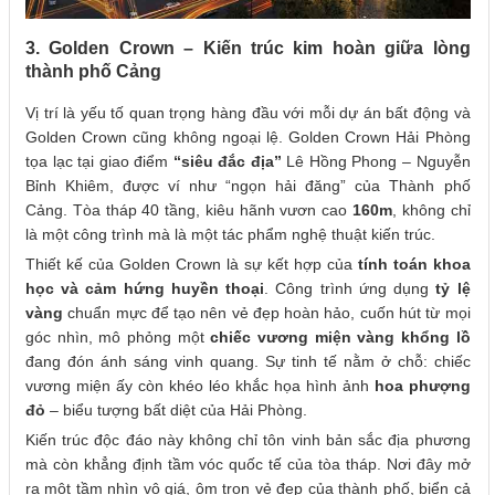
3. Golden Crown – Kiến trúc kim hoàn giữa lòng
thành phố Cảng
Vị trí là yếu tố quan trọng hàng đầu với mỗi dự án bất động và
Golden Crown cũng không ngoại lệ. Golden Crown Hải Phòng
tọa lạc tại giao điểm
“siêu đắc địa”
Lê Hồng Phong – Nguyễn
Bỉnh Khiêm, được ví như “ngọn hải đăng” của Thành phố
Cảng. Tòa tháp 40 tầng, kiêu hãnh vươn cao
160m
, không chỉ
là một công trình mà là một tác phẩm nghệ thuật kiến trúc.
Thiết kế của Golden Crown là sự kết hợp của
tính toán khoa
học và cảm hứng huyền thoại
. Công trình ứng dụng
tỷ lệ
vàng
chuẩn mực để tạo nên vẻ đẹp hoàn hảo, cuốn hút từ mọi
góc nhìn, mô phỏng một
chiếc vương miện vàng khổng lồ
đang đón ánh sáng vinh quang. Sự tinh tế nằm ở chỗ: chiếc
vương miện ấy còn khéo léo khắc họa hình ảnh
hoa phượng
đỏ
– biểu tượng bất diệt của Hải Phòng.
Kiến trúc độc đáo này không chỉ tôn vinh bản sắc địa phương
mà còn khẳng định tầm vóc quốc tế của tòa tháp. Nơi đây mở
ra một tầm nhìn vô giá, ôm trọn vẻ đẹp của thành phố, biển cả