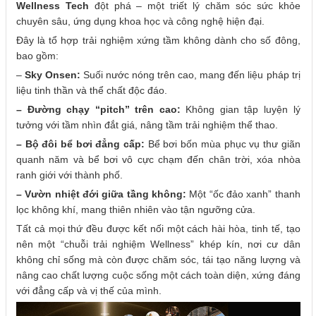
Wellness Tech
đột phá – một triết lý chăm sóc sức khỏe
chuyên sâu, ứng dụng khoa học và công nghệ hiện đại.
Đây là tổ hợp trải nghiệm xứng tầm không dành cho số đông,
bao gồm:
–
Sky Onsen:
Suối nước nóng trên cao, mang đến liệu pháp trị
liệu tinh thần và thể chất độc đáo.
– Đường chạy “pitch” trên cao:
Không gian tập luyện lý
tưởng với tầm nhìn đắt giá, nâng tầm trải nghiệm thể thao.
– Bộ đôi bể bơi đẳng cấp:
Bể bơi bốn mùa phục vụ thư giãn
quanh năm và bể bơi vô cực chạm đến chân trời, xóa nhòa
ranh giới với thành phố.
– Vườn nhiệt đới giữa tầng không:
Một “ốc đảo xanh” thanh
lọc không khí, mang thiên nhiên vào tận ngưỡng cửa.
Tất cả mọi thứ đều được kết nối một cách hài hòa, tinh tế, tạo
nên một “chuỗi trải nghiệm Wellness” khép kín, nơi cư dân
không chỉ sống mà còn được chăm sóc, tái tạo năng lượng và
nâng cao chất lượng cuộc sống một cách toàn diện, xứng đáng
với đẳng cấp và vị thế của mình.