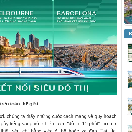
B
trên toàn thế giới
iới, chúng ta thấy những cuộc cách mạng về quy hoạch
gây tiếng vang với chiến lược “đô thị 15 phút”, nơi cư
 thiết yếu chỉ bằng việc đi bộ hoặc xe đạp. Tại Úc,