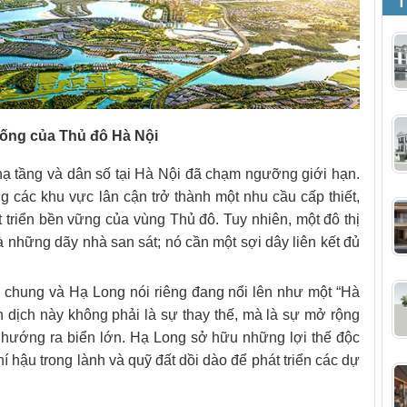
T
sống của Thủ đô Hà Nội
 hạ tầng và dân số tại Hà Nội đã chạm ngưỡng giới hạn.
 các khu vực lân cận trở thành một nhu cầu cấp thiết,
 triển bền vững của vùng Thủ đô. Tuy nhiên, một đô thị
à những dãy nhà san sát; nó cần một sợi dây liên kết đủ
 chung và Hạ Long nói riêng đang nổi lên như một “Hà
 dịch này không phải là sự thay thế, mà là sự mở rộng
 hướng ra biển lớn. Hạ Long sở hữu những lợi thế độc
hí hậu trong lành và quỹ đất dồi dào để phát triển các dự