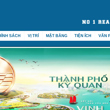
HÍNH SÁCH
VỊ TRÍ
MẶT BẰNG
TIỆN ÍCH
VĂN 