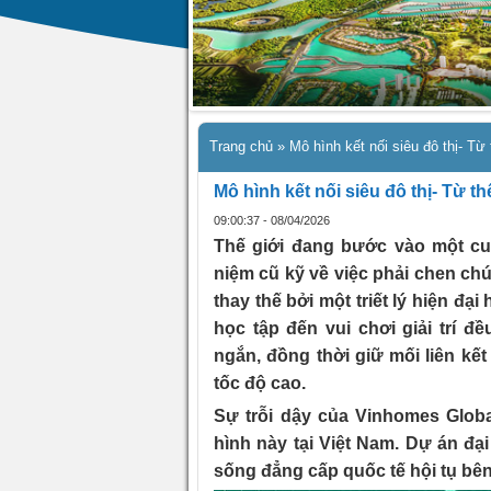
Trang chủ
»
Mô hình kết nối siêu đô thị- Từ
Mô hình kết nối siêu đô thị- Từ t
09:00:37 - 08/04/2026
Thế giới đang bước vào một cu
niệm cũ kỹ về việc phải chen chú
thay thế bởi một triết lý hiện đại
học tập đến vui chơi giải trí 
ngắn, đồng thời giữ mối liên kết
tốc độ cao.
Sự trỗi dậy của Vinhomes Globa
hình này tại Việt Nam. Dự án đại 
sống đẳng cấp quốc tế hội tụ bên