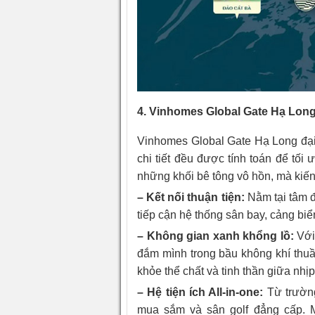
4. Vinhomes Global Gate Hạ Long:
Vinhomes Global Gate Hạ Long đại 
chi tiết đều được tính toán để tố
những khối bê tông vô hồn, mà kiến 
– Kết nối thuận tiện:
Nằm tại tâm đ
tiếp cận hệ thống sân bay, cảng biển
– Không gian xanh khổng lồ:
Với
đắm mình trong bầu không khí thuần
khỏe thể chất và tinh thần giữa nhịp
– Hệ tiện ích All-in-one:
Từ trường
mua sắm và sân golf đẳng cấp. 