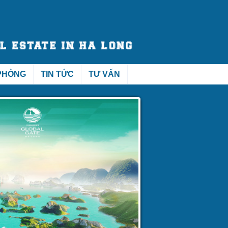
PHÒNG
TIN TỨC
TƯ VẤN