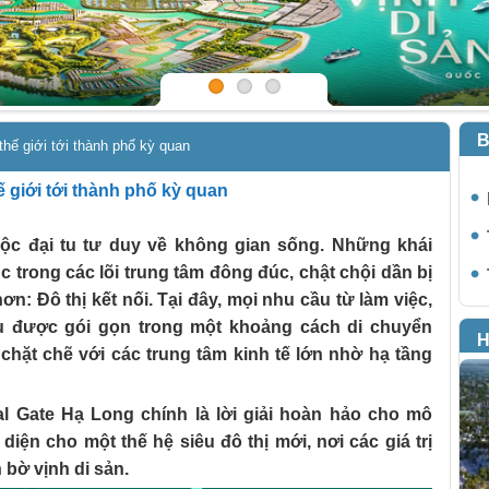
B
 thế giới tới thành phố kỳ quan
hế giới tới thành phố kỳ quan
ộc đại tu tư duy về không gian sống. Những khái
c trong các lõi trung tâm đông đúc, chật chội dần bị
 hơn: Đô thị kết nối. Tại đây, mọi nhu cầu từ làm việc,
đều được gói gọn trong một khoảng cách di chuyển
H
 chặt chẽ với các trung tâm kinh tế lớn nhờ hạ tầng
l Gate Hạ Long chính là lời giải hoàn hảo cho mô
diện cho một thế hệ siêu đô thị mới, nơi các giá trị
 bờ vịnh di sản.