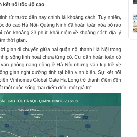
 kết nối tốc độ cao
 tinh từ trước đến nay chính là khoảng cách. Tuy nhiên,
tốc độ cao Hà Nội- Quảng Ninh đã hoàn toàn xóa bỏ rào
hỉ còn khoảng 23 phút, khái niệm về khoảng cách địa lý
ệm thời gian.
ời gian di chuyển giữa hai quận nội thành Hà Nội trong
nhịp sống linh hoạt chưa từng có. Cư dân hoàn toàn có
òa văn phòng năng động ở Hà Nội nhưng vẫn kịp trở về
ông gian nghỉ dưỡng tĩnh tại bên vịnh biển. Sự kết nối
, biến Vinhomes Global Gate Hạ Long trở thành điểm đến
một cuộc sống “hai điểm đến, một giá trị”.