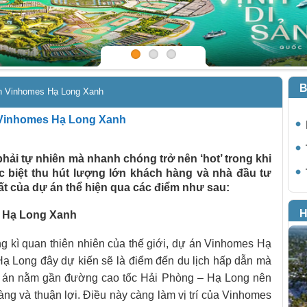
B
án Vinhomes Hạ Long Xanh
 Vinhomes Hạ Long Xanh
i tự nhiên mà nhanh chóng trở nên ‘hot’ trong khi
c biệt thu hút lượng lớn khách hàng và nhà đầu tư
ất của dự án thể hiện qua các điểm như sau:
H
es Hạ Long Xanh
ững kì quan thiên nhiên của thế giới, dự án Vinhomes Hạ
Hạ Long đây dự kiến sẽ là điểm đến du lịch hấp dẫn mà
dự án nằm gần đường cao tốc Hải Phòng – Hạ Long nên
àng và thuận lợi. Điều này càng làm vị trí của Vinhomes