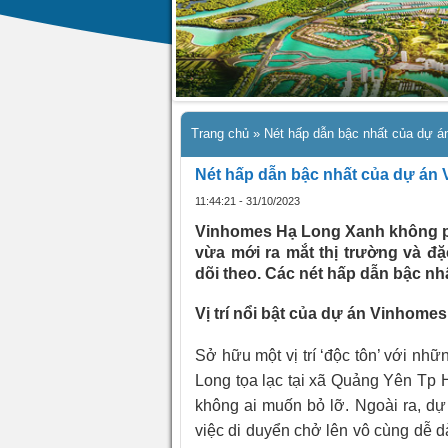
Trang chủ
»
Nét hấp dẫn bậc nhất của dự 
Nét hấp dẫn bậc nhất của dự án
11:44:21 - 31/10/2023
Vinhomes Hạ Long Xanh không phả
vừa mới ra mắt thị trường và đặ
dõi theo. Các nét hấp dẫn bậc nh
Vị trí nổi bật của dự án Vinhom
Sở hữu một vị trí ‘độc tôn’ với nh
Long tọa lạc tại xã Quảng Yên Tp 
không ai muốn bỏ lỡ. Ngoài ra, 
việc di duyển chở lên vô cùng dễ d