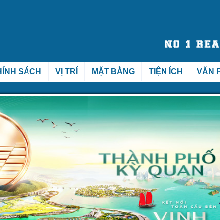
HÍNH SÁCH
VỊ TRÍ
MẶT BẰNG
TIỆN ÍCH
VĂN 