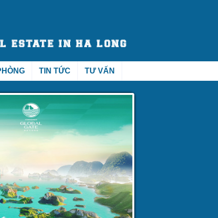
PHÒNG
TIN TỨC
TƯ VẤN