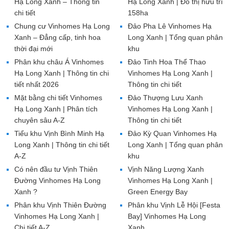
Hạ Long Xanh – Thông tin
Hạ Long Xanh | Đô thị hưu trí
chi tiết
158ha
Chung cư Vinhomes Hạ Long
Đảo Pha Lê Vinhomes Hạ
Xanh – Đẳng cấp, tinh hoa
Long Xanh | Tổng quan phân
thời đại mới
khu
Phân khu châu Á Vinhomes
Đảo Tinh Hoa Thể Thao
Hạ Long Xanh | Thông tin chi
Vinhomes Hạ Long Xanh |
tiết nhất 2026
Thông tin chi tiết
Mặt bằng chi tiết Vinhomes
Đảo Thượng Lưu Xanh
Hạ Long Xanh | Phân tích
Vinhomes Hạ Long Xanh |
chuyên sâu A-Z
Thông tin chi tiết
Tiểu khu Vịnh Bình Minh Hạ
Đảo Kỳ Quan Vinhomes Hạ
Long Xanh | Thông tin chi tiết
Long Xanh | Tổng quan phân
A-Z
khu
Có nên đầu tư Vịnh Thiên
Vịnh Năng Lượng Xanh
Đường Vinhomes Hạ Long
Vinhomes Hạ Long Xanh |
Xanh ?
Green Energy Bay
Phân khu Vịnh Thiên Đường
Phân khu Vịnh Lễ Hội [Festa
Vinhomes Hạ Long Xanh |
Bay] Vinhomes Hạ Long
Chi tiết A-Z
Xanh