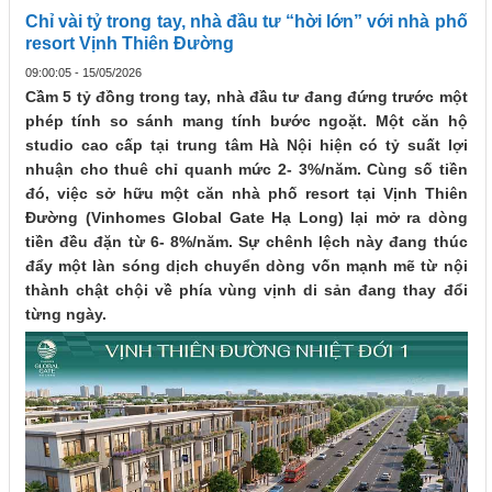
Chỉ vài tỷ trong tay, nhà đầu tư “hời lớn” với nhà phố
resort Vịnh Thiên Đường
09:00:05 - 15/05/2026
Cầm 5 tỷ đồng trong tay, nhà đầu tư đang đứng trước một
phép tính so sánh mang tính bước ngoặt. Một căn hộ
studio cao cấp tại trung tâm Hà Nội hiện có tỷ suất lợi
nhuận cho thuê chỉ quanh mức 2- 3%/năm. Cùng số tiền
đó, việc sở hữu một căn nhà phố resort tại Vịnh Thiên
Đường (Vinhomes Global Gate Hạ Long) lại mở ra dòng
tiền đều đặn từ 6- 8%/năm. Sự chênh lệch này đang thúc
đẩy một làn sóng dịch chuyển dòng vốn mạnh mẽ từ nội
thành chật chội về phía vùng vịnh di sản đang thay đổi
từng ngày.