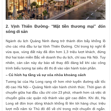
2. Vịnh Thiên Đường- “Mặt tiền thương mại” đón
sóng di sản
Ngành du lịch Quảng Ninh đang trở thành đòn bẩy khổng lồ
cho các nhà đầu tư tại Vịnh Thiên Đường. Chỉ trong kỳ nghỉ lễ
vừa qua, vùng đất này đã đón hơn 1,3 triệu lượt khách, đứng
thứ hai toàn miền Bắc về doanh thu du lịch, chỉ sau Hà Nội. Tuy
nhiên, cán cân này dự báo sẽ thay đổi đáng kể khi các công
trình biểu tượng tại siêu đô thị đi vào vận hành toàn phần.
– Cú hích hạ tầng và sự xóa nhòa khoảng cách
Tương lai của Hạ Long rạng rỡ hơn nhờ tuyến đường sắt tốc
độ cao Hà Nội – Quảng Ninh vận hành chính thức. Thời gian di
chuyển giữa hai đầu cầu chỉ còn 23 phút, nhanh hơn cả việc di
chuyển giữa các quận nội thành vào giờ cao điểm. Khi đó, Hạ
Long sẽ đón trọn dòng khách khổng lồ lên tới hàng chục triệu
lượt mỗi năm từ Thủ đô đổ về chỉ trong một chuyến đi ngắn.