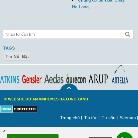
Hạ Long
TAGS
Tin Nổi Bật
© WEBSITE DỰ ÁN VINHOMES HẠ LONG XANH
Trang chủ
Tin tức
Tư vấn
Sitemap
-->