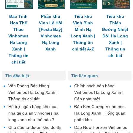
Đảo Tinh
Phân khu
Tiểu khu
Tiểu khu
Hoa Thể
Vịnh Lễ Hội
Vịnh Bình
Thiên
Thao
[Festa Bay]
Minh Hạ
Đường Nhiệt
Vinhomes
Vinhomes
Long Xanh |
Đới Hạ Long
Hạ Long
Hạ Long
Thông tin
Xanh |
Xanh |
Xanh
chi tiết A-Z
Thông tin
Thông tin
chi tiết
chi tiết
Tin đặc biệt
Tin liên quan
Văn Phòng Bán Hàng
Chính sách bán hàng
Vinhomes Hạ Long Xanh |
Vinhomes Hạ Long Xanh |
Thông tin chi tiết
Cập nhật mới
Hỗ trợ ngân hàng khi mua
Đảo Kim Cương Vinhomes
nhà tại dự án vinhomes hạ
Hạ Long Xanh | Tổng quan
long xanh như thế nào ?
phân khu
Chủ đầu tư dự án khu đô thị
Đảo New Horizon Vinhomes