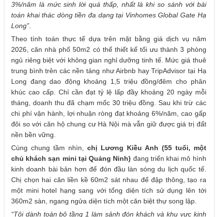
3%/năm là mức sinh lời quá thấp, nhất là khi so sánh với bài
toán khai thác dòng tiền đa dạng tại Vinhomes Global Gate Hạ
Long”
.
Theo tính toán thực tế dựa trên mặt bằng giá dịch vụ năm
2026, căn nhà phố 50m2 có thể thiết kế tối ưu thành 3 phòng
ngủ riêng biệt với không gian nghỉ dưỡng tinh tế. Mức giá thuê
trung bình trên các nền tảng như Airbnb hay TripAdvisor tại Hạ
Long đang dao động khoảng 1,5 triệu đồng/đêm cho phân
khúc cao cấp. Chỉ cần đạt tỷ lệ lấp đầy khoảng 20 ngày mỗi
tháng, doanh thu đã chạm mốc 30 triệu đồng. Sau khi trừ các
chi phí vận hành, lợi nhuận ròng đạt khoảng 6%/năm, cao gấp
đôi so với căn hộ chung cư Hà Nội mà vẫn giữ được giá trị đất
nền bền vững.
Cùng chung tầm nhìn,
chị Lương Kiều Anh (55 tuổi, một
chủ khách sạn mini tại Quảng Ninh)
đang triển khai mô hình
kinh doanh bài bản hơn để đón đầu làn sóng du lịch quốc tế.
Chị chọn hai căn liền kề 60m2 sát nhau để đập thông, tạo ra
một mini hotel hạng sang với tổng diện tích sử dụng lên tới
360m2 sàn, ngang ngửa diện tích một căn biệt thự song lập.
“Tôi dành toàn bộ tầng 1 làm sảnh đón khách và khu vực kinh