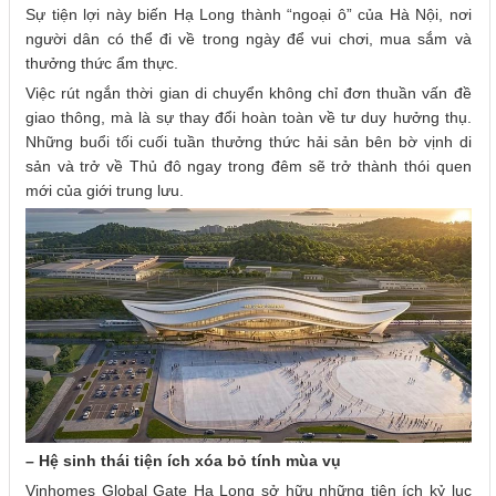
Sự tiện lợi này biến Hạ Long thành “ngoại ô” của Hà Nội, nơi
người dân có thể đi về trong ngày để vui chơi, mua sắm và
thưởng thức ẩm thực.
Việc rút ngắn thời gian di chuyển không chỉ đơn thuần vấn đề
giao thông, mà là sự thay đổi hoàn toàn về tư duy hưởng thụ.
Những buổi tối cuối tuần thưởng thức hải sản bên bờ vịnh di
sản và trở về Thủ đô ngay trong đêm sẽ trở thành thói quen
mới của giới trung lưu.
– Hệ sinh thái tiện ích xóa bỏ tính mùa vụ
Vinhomes Global Gate Hạ Long sở hữu những tiện ích kỷ lục