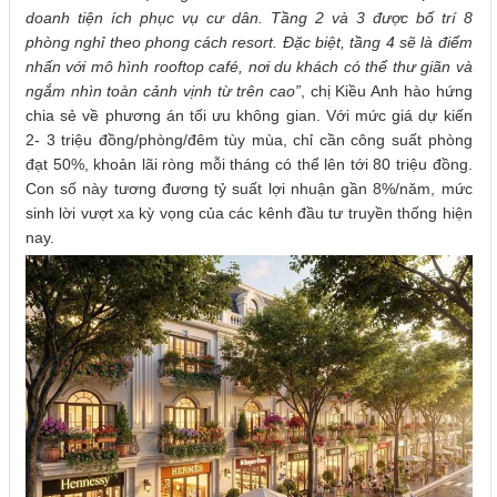
doanh tiện ích phục vụ cư dân. Tầng 2 và 3 được bố trí 8
phòng nghỉ theo phong cách resort. Đặc biệt, tầng 4 sẽ là điểm
nhấn với mô hình rooftop café, nơi du khách có thể thư giãn và
ngắm nhìn toàn cảnh vịnh từ trên cao”
, chị Kiều Anh hào hứng
chia sẻ về phương án tối ưu không gian. Với mức giá dự kiến
2- 3 triệu đồng/phòng/đêm tùy mùa, chỉ cần công suất phòng
đạt 50%, khoản lãi ròng mỗi tháng có thể lên tới 80 triệu đồng.
Con số này tương đương tỷ suất lợi nhuận gần 8%/năm, mức
sinh lời vượt xa kỳ vọng của các kênh đầu tư truyền thống hiện
nay.