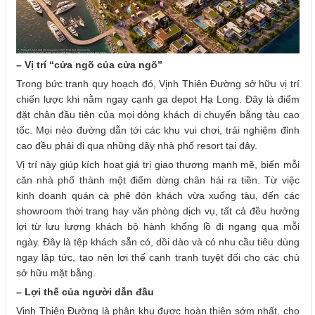
– Vị trí “cửa ngõ của cửa ngõ”
Trong bức tranh quy hoạch đó, Vịnh Thiên Đường sở hữu vị trí
chiến lược khi nằm ngay cạnh ga depot Hạ Long. Đây là điểm
đặt chân đầu tiên của mọi dòng khách di chuyển bằng tàu cao
tốc. Mọi nẻo đường dẫn tới các khu vui chơi, trải nghiệm đỉnh
cao đều phải đi qua những dãy nhà phố resort tại đây.
Vị trí này giúp kích hoạt giá trị giao thương mạnh mẽ, biến mỗi
căn nhà phố thành một điểm dừng chân hái ra tiền. Từ việc
kinh doanh quán cà phê đón khách vừa xuống tàu, đến các
showroom thời trang hay văn phòng dịch vụ, tất cả đều hưởng
lợi từ lưu lượng khách bộ hành khổng lồ đi ngang qua mỗi
ngày. Đây là tệp khách sẵn có, dồi dào và có nhu cầu tiêu dùng
ngay lập tức, tạo nên lợi thế cạnh tranh tuyệt đối cho các chủ
sở hữu mặt bằng.
– Lợi thế của người dẫn đầu
Vịnh Thiên Đường là phân khu được hoàn thiện sớm nhất, cho