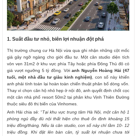
1. Suất đầu tư nhỏ, biên lợi nhuận đột phá
Thị trường chung cư Hà Nội vừa qua ghi nhận những cột mốc
giá gây ngỡ ngàng cho giới đầu tư. Một căn studio diện tích
vỏn vẹn 31m2 ở khu vực phía Tây hoặc phía Đông Thủ đô có
giá vượt ngưỡng 5 tỷ đồng. Với
anh Nguyễn Hoàng Hải (47
tuổi, một nhà đầu tư giàu kinh nghiệm)
, con số này khiến
anh phải tính toán lại hoàn toàn chiến thuật phân bổ dòng vốn.
Thay vì chọn căn hộ nhỏ hẹp ở nội đô, anh quyết định chốt cọc
một căn nhà phố resort 50m2 tại phân khu Vịnh Thiên Đường
thuộc siêu đô thị biển của Vinhomes.
Anh Hải chia sẻ: “
Tại khu vực trung tâm Hà Nội, một căn hộ 1
phòng ngủ đầy đủ nội thất hiện cho thuê ổn định khoảng 15
triệu đồng/tháng. Nếu là căn studio, con số này chỉ tầm 10- 12
triệu đồng. Khi đặt lên bàn cân, tỷ suất lợi nhuận chưa tới