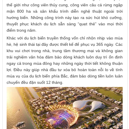
thế giới như công viên thủy cung, công viên câu cá rừng ngập
mặn 800 ha và sân khấu trình diễn nghệ thuật ngoài trời
hướng biển. Những công trình này tạo ra sức hút khó cưỡng,
thuyết phục khách du lịch sẵn sàng “quẹt thẻ” vào mọi thời
điểm trong năm.
Khác với du lịch biển truyền thống vốn chỉ nhộn nhịp vào mùa
hè, hệ sinh thái tại đây được thiết kế để phục vụ 365 ngày. Các
khu vui chơi trong nhà, trung tâm thương mại và không gian
trải nghiệm văn hóa đảm bảo dòng khách luôn duy trì ổn định
ngay cả trong mùa đông hay những ngày thời tiết không thuận
lợi. Điều này giúp nhà đầu tư xóa bỏ hoàn toàn nỗi lo về tính
mùa vụ của du lịch biển phía Bắc, đảm bảo dòng tiền luôn luân
chuyển đều đặn suốt 12 tháng.