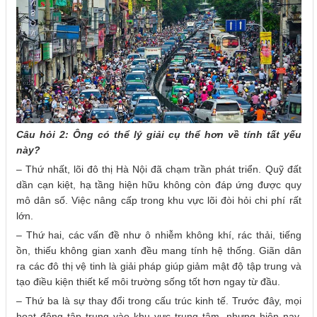
Câu hỏi 2: Ông có thể lý giải cụ thể hơn về tính tất yếu
này?
– Thứ nhất, lõi đô thị Hà Nội đã chạm trần phát triển. Quỹ đất
dần cạn kiệt, hạ tầng hiện hữu không còn đáp ứng được quy
mô dân số. Việc nâng cấp trong khu vực lõi đòi hỏi chi phí rất
lớn.
– Thứ hai, các vấn đề như ô nhiễm không khí, rác thải, tiếng
ồn, thiếu không gian xanh đều mang tính hệ thống. Giãn dân
ra các đô thị vệ tinh là giải pháp giúp giảm mật độ tập trung và
tạo điều kiện thiết kế môi trường sống tốt hơn ngay từ đầu.
– Thứ ba là sự thay đổi trong cấu trúc kinh tế. Trước đây, mọi
hoạt động tập trung vào khu vực trung tâm, nhưng hiện nay,