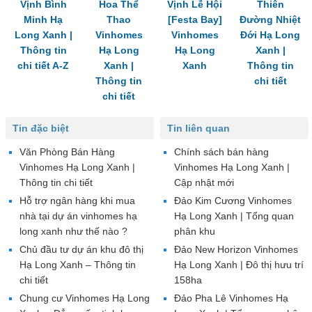
Vịnh Bình
Hoa Thể
Vịnh Lễ Hội
Thiên
Minh Hạ
Thao
[Festa Bay]
Đường Nhiệt
Long Xanh |
Vinhomes
Vinhomes
Đới Hạ Long
Thông tin
Hạ Long
Hạ Long
Xanh |
chi tiết A-Z
Xanh |
Xanh
Thông tin
Thông tin
chi tiết
chi tiết
Tin đặc biệt
Tin liên quan
Văn Phòng Bán Hàng
Chính sách bán hàng
Vinhomes Hạ Long Xanh |
Vinhomes Hạ Long Xanh |
Thông tin chi tiết
Cập nhật mới
Hỗ trợ ngân hàng khi mua
Đảo Kim Cương Vinhomes
nhà tại dự án vinhomes hạ
Hạ Long Xanh | Tổng quan
long xanh như thế nào ?
phân khu
Chủ đầu tư dự án khu đô thị
Đảo New Horizon Vinhomes
Hạ Long Xanh – Thông tin
Hạ Long Xanh | Đô thị hưu trí
chi tiết
158ha
Chung cư Vinhomes Hạ Long
Đảo Pha Lê Vinhomes Hạ