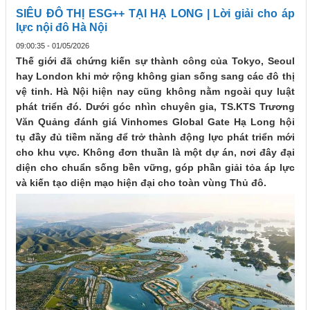
SIÊU ĐÔ THỊ ESG++ TẠI HẠ LONG | Lời giải cho áp
lực nội đô Hà Nội
09:00:35 - 01/05/2026
Thế giới đã chứng kiến sự thành công của Tokyo, Seoul
hay London khi mở rộng không gian sống sang các đô thị
vệ tinh. Hà Nội hiện nay cũng không nằm ngoài quy luật
phát triển đó. Dưới góc nhìn chuyên gia, TS.KTS Trương
Văn Quảng đánh giá Vinhomes Global Gate Hạ Long hội
tụ đầy đủ tiềm năng để trở thành động lực phát triển mới
cho khu vực. Không đơn thuần là một dự án, nơi đây đại
diện cho chuẩn sống bền vững, góp phần giải tỏa áp lực
và kiến tạo diện mạo hiện đại cho toàn vùng Thủ đô.