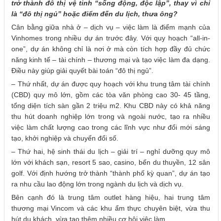
trở thành đô thị vệ tinh “sống động, độc lập”, thay vì chỉ
là “đô thị ngủ” hoặc điểm đến du lịch, thưa ông?
Cân bằng giữa nhà ở – dịch vụ – việc làm là điểm mạnh của
Vinhomes trong nhiều dự án trước đây. Với quy hoạch “all-in-
one”, dự án không chỉ là nơi ở mà còn tích hợp đầy đủ chức
năng kinh tế – tài chính – thương mại và tạo việc làm đa dạng.
Điều này giúp giải quyết bài toán “đô thị ngủ”.
– Thứ nhất, dự án được quy hoạch với khu trung tâm tài chính
(CBD) quy mô lớn, gồm các tòa văn phòng cao 30- 45 tầng,
tổng diện tích sàn gần 2 triệu m2. Khu CBD này có khả năng
thu hút doanh nghiệp lớn trong và ngoài nước, tạo ra nhiều
việc làm chất lượng cao trong các lĩnh vực như đổi mới sáng
tạo, khởi nghiệp và chuyển đổi số.
– Thứ hai, hệ sinh thái du lịch – giải trí – nghỉ dưỡng quy mô
lớn với khách sạn, resort 5 sao, casino, bến du thuyền, 12 sân
golf. Với định hướng trở thành “thành phố kỳ quan”, dự án tạo
ra nhu cầu lao động lớn trong ngành du lịch và dịch vụ.
Bên cạnh đó là trung tâm outlet hàng hiệu, hai trung tâm
thương mại Vincom và các khu ẩm thực chuyên biệt, vừa thu
hút du khách, vừa tạo thêm nhiều cơ hội việc làm.