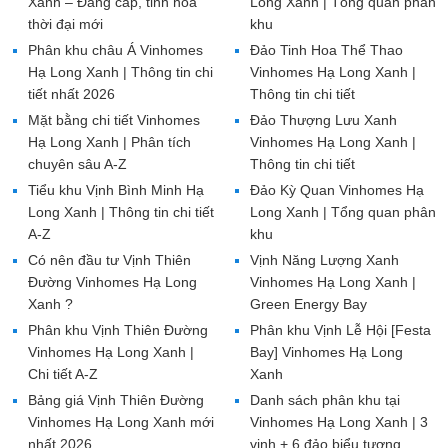
Xanh – Đẳng cấp, tinh hoa
Long Xanh | Tổng quan phân
thời đại mới
khu
Phân khu châu Á Vinhomes
Đảo Tinh Hoa Thể Thao
Hạ Long Xanh | Thông tin chi
Vinhomes Hạ Long Xanh |
tiết nhất 2026
Thông tin chi tiết
Mặt bằng chi tiết Vinhomes
Đảo Thượng Lưu Xanh
Hạ Long Xanh | Phân tích
Vinhomes Hạ Long Xanh |
chuyên sâu A-Z
Thông tin chi tiết
Tiểu khu Vịnh Bình Minh Hạ
Đảo Kỳ Quan Vinhomes Hạ
Long Xanh | Thông tin chi tiết
Long Xanh | Tổng quan phân
A-Z
khu
Có nên đầu tư Vịnh Thiên
Vịnh Năng Lượng Xanh
Đường Vinhomes Hạ Long
Vinhomes Hạ Long Xanh |
Xanh ?
Green Energy Bay
Phân khu Vịnh Thiên Đường
Phân khu Vịnh Lễ Hội [Festa
Vinhomes Hạ Long Xanh |
Bay] Vinhomes Hạ Long
Chi tiết A-Z
Xanh
Bảng giá Vịnh Thiên Đường
Danh sách phân khu tại
Vinhomes Hạ Long Xanh mới
Vinhomes Hạ Long Xanh | 3
nhất 2026
vịnh + 6 đảo biểu tượng