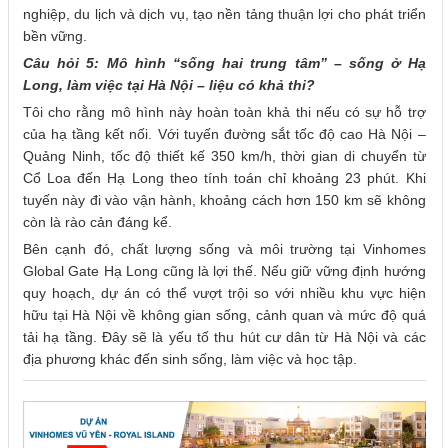
nghiệp, du lịch và dịch vụ, tạo nền tảng thuận lợi cho phát triển
bền vững.
Câu hỏi 5: Mô hình “sống hai trung tâm” – sống ở Hạ
Long, làm việc tại Hà Nội – liệu có khả thi?
Tôi cho rằng mô hình này hoàn toàn khả thi nếu có sự hỗ trợ
của hạ tầng kết nối. Với tuyến đường sắt tốc độ cao Hà Nội –
Quảng Ninh, tốc độ thiết kế 350 km/h, thời gian di chuyển từ
Cổ Loa đến Hạ Long theo tính toán chỉ khoảng 23 phút. Khi
tuyến này đi vào vận hành, khoảng cách hơn 150 km sẽ không
còn là rào cản đáng kể.
Bên cạnh đó, chất lượng sống và môi trường tại Vinhomes
Global Gate Hạ Long cũng là lợi thế. Nếu giữ vững định hướng
quy hoạch, dự án có thể vượt trội so với nhiều khu vực hiện
hữu tại Hà Nội về không gian sống, cảnh quan và mức độ quá
tải hạ tầng. Đây sẽ là yếu tố thu hút cư dân từ Hà Nội và các
địa phương khác đến sinh sống, làm việc và học tập.