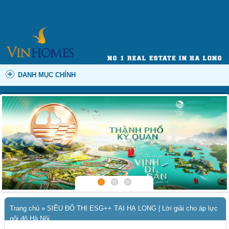
DANH MỤC CHÍNH
Trang chủ
»
SIÊU ĐÔ THỊ ESG++ TẠI HẠ LONG | Lời giải cho áp lực
nội đô Hà Nội