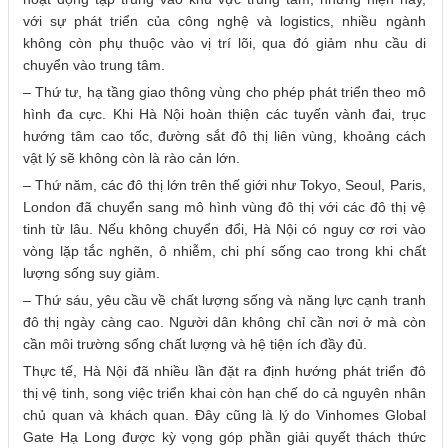
với sự phát triển của công nghệ và logistics, nhiều ngành
không còn phụ thuộc vào vị trí lõi, qua đó giảm nhu cầu di
chuyển vào trung tâm.
– Thứ tư, hạ tầng giao thông vùng cho phép phát triển theo mô
hình đa cực. Khi Hà Nội hoàn thiện các tuyến vành đai, trục
hướng tâm cao tốc, đường sắt đô thị liên vùng, khoảng cách
vật lý sẽ không còn là rào cản lớn.
– Thứ năm, các đô thị lớn trên thế giới như Tokyo, Seoul, Paris,
London đã chuyển sang mô hình vùng đô thị với các đô thị vệ
tinh từ lâu. Nếu không chuyển đổi, Hà Nội có nguy cơ rơi vào
vòng lặp tắc nghẽn, ô nhiễm, chi phí sống cao trong khi chất
lượng sống suy giảm.
– Thứ sáu, yêu cầu về chất lượng sống và năng lực cạnh tranh
đô thị ngày càng cao. Người dân không chỉ cần nơi ở mà còn
cần môi trường sống chất lượng và hệ tiện ích đầy đủ.
Thực tế, Hà Nội đã nhiều lần đặt ra định hướng phát triển đô
thị vệ tinh, song việc triển khai còn hạn chế do cả nguyên nhân
chủ quan và khách quan. Đây cũng là lý do Vinhomes Global
Gate Hạ Long được kỳ vọng góp phần giải quyết thách thức