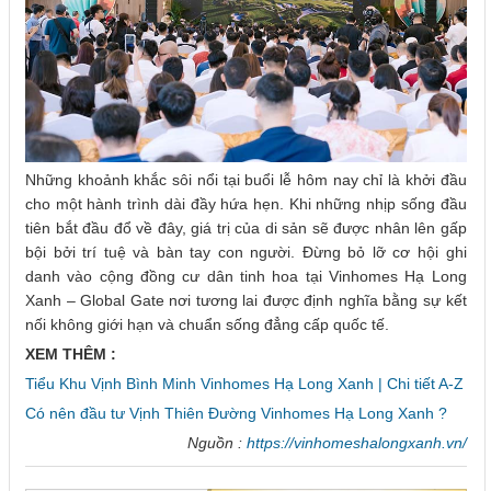
Những khoảnh khắc sôi nổi tại buổi lễ hôm nay chỉ là khởi đầu
cho một hành trình dài đầy hứa hẹn. Khi những nhịp sống đầu
tiên bắt đầu đổ về đây, giá trị của di sản sẽ được nhân lên gấp
bội bởi trí tuệ và bàn tay con người. Đừng bỏ lỡ cơ hội ghi
danh vào cộng đồng cư dân tinh hoa tại Vinhomes Hạ Long
Xanh – Global Gate nơi tương lai được định nghĩa bằng sự kết
nối không giới hạn và chuẩn sống đẳng cấp quốc tế.
XEM THÊM :
Tiểu Khu Vịnh Bình Minh Vinhomes Hạ Long Xanh | Chi tiết A-Z
Có nên đầu tư Vịnh Thiên Đường Vinhomes Hạ Long Xanh ?
Nguồn :
https://vinhomeshalongxanh.vn/