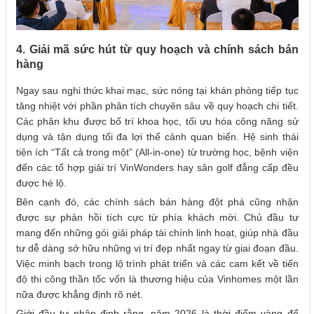
4. Giải mã sức hút từ quy hoạch và chính sách bán
hàng
Ngay sau nghi thức khai mạc, sức nóng tại khán phòng tiếp tục
tăng nhiệt với phần phân tích chuyên sâu về quy hoạch chi tiết.
Các phân khu được bố trí khoa học, tối ưu hóa công năng sử
dụng và tận dụng tối đa lợi thế cảnh quan biển. Hệ sinh thái
tiện ích “Tất cả trong một” (All-in-one) từ trường học, bệnh viện
đến các tổ hợp giải trí VinWonders hay sân golf đẳng cấp đều
được hé lộ.
Bên cạnh đó, các chính sách bán hàng đột phá cũng nhận
được sự phản hồi tích cực từ phía khách mời. Chủ đầu tư
mang đến những gói giải pháp tài chính linh hoạt, giúp nhà đầu
tư dễ dàng sở hữu những vị trí đẹp nhất ngay từ giai đoạn đầu.
Việc minh bạch trong lộ trình phát triển và các cam kết về tiến
độ thi công thần tốc vốn là thương hiệu của Vinhomes một lần
nữa được khẳng định rõ nét.
Giới đầu tư nhận định rằng, năm 2026 là thời điểm vàng để