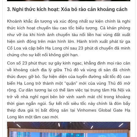
3. Nghi thức kích hoạt: Xóa bỏ rào cản khoảng cách
Khoảnh khắc ấn tượng và xúc động nhất sự kiện chính là nghi
thức kích hoạt chuyến tàu cao tốc biểu tượng. Cả khán phòng
như vỡ òa khi hình ảnh chuyến tàu nối liền hai vùng đất xuất
hiện sinh động trên màn hình lớn. Hành trình xuất phát từ ga
Cổ Loa và cập bến Hạ Long chỉ sau 23 phút di chuyển đã minh
chứng cho sự kết nối không giới hạn.
Con số 23 phút thực sự gây kinh ngạc, khẳng định mọi rào cản
về khoảng cách địa lý giữa Thủ đô và vùng di sản đã chính
thức được gỡ bỏ. Sự hiện diện của tuyến đường sắt tốc độ cao
biến Hạ Long trở thành một “quận” mới của vùng Thủ đô mở
rộng. Cư dân tương lai có thể làm việc tại trung tâm Hà Nội và
trở về nhà nghỉ ngơi bên bờ vịnh xanh mát chỉ trong khoảng
thời gian ngắn ngủi. Sự kết nối siêu tốc này chính là đòn bẩy
thép đưa giá trị bất động sản tại Vinhomes Global Gate Hạ
Long lên một tầm cao mới.