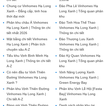
Chung cư Vinhomes Hạ Long
Đảo Pha Lê Vinhomes Hạ
Xanh – Đẳng cấp, tinh hoa
Long Xanh | Tổng quan phân
thời đại mới
khu
Phân khu châu Á Vinhomes
Đảo Tinh Hoa Thể Thao
Hạ Long Xanh | Thông tin chi
Vinhomes Hạ Long Xanh |
tiết nhất 2026
Thông tin chi tiết
Mặt bằng chi tiết Vinhomes
Đảo Thượng Lưu Xanh
Hạ Long Xanh | Phân tích
Vinhomes Hạ Long Xanh |
chuyên sâu A-Z
Thông tin chi tiết
Tiểu khu Vịnh Bình Minh Hạ
Đảo Kỳ Quan Vinhomes Hạ
Long Xanh | Thông tin chi tiết
Long Xanh | Tổng quan phân
A-Z
khu
Có nên đầu tư Vịnh Thiên
Vịnh Năng Lượng Xanh
Đường Vinhomes Hạ Long
Vinhomes Hạ Long Xanh |
Xanh ?
Green Energy Bay
Phân khu Vịnh Thiên Đường
Phân khu Vịnh Lễ Hội [Festa
Vinhomes Hạ Long Xanh |
Bay] Vinhomes Hạ Long
Chi tiết A-Z
Xanh
Bảng giá Vịnh Thiên Đường
Danh sách phân khu tại