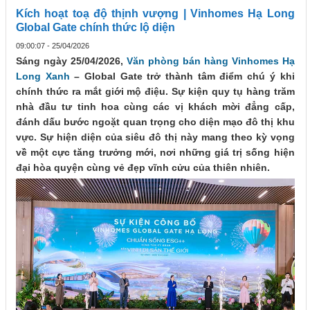
Kích hoạt toạ độ thịnh vượng | Vinhomes Hạ Long
Global Gate chính thức lộ diện
09:00:07 - 25/04/2026
Sáng ngày 25/04/2026,
Văn phòng bán hàng Vinhomes Hạ
Long Xanh
– Global Gate trở thành tâm điểm chú ý khi
chính thức ra mắt giới mộ điệu. Sự kiện quy tụ hàng trăm
nhà đầu tư tinh hoa cùng các vị khách mời đẳng cấp,
đánh dấu bước ngoặt quan trọng cho diện mạo đô thị khu
vực. Sự hiện diện của siêu đô thị này mang theo kỳ vọng
về một cực tăng trưởng mới, nơi những giá trị sống hiện
đại hòa quyện cùng vẻ đẹp vĩnh cửu của thiên nhiên.