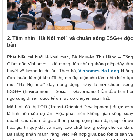
2. Tầm nhìn “Hà Nội mới” và chuẩn sống ESG++ độc
bản
Phát biểu tại buổi lễ khai mạc, Bà Nguyễn Thu Hằng – Tổng
Giám đốc Vinhomes – đã mang đến những thông điệp đầy tâm
huyết về tương lai dự án. Theo bà,
Vinhomes Hạ Long
không
đơn thuần là một khu đô thị, mà đại diện cho tầm nhìn kiến tạo
một “Hà Nội mới” đầy năng động. Đây là nơi chuẩn sống
ESG++ (Environment – Social – Governance) lần đầu tiên hội
ngộ cùng di sản quốc tế ở mức độ chuyên sâu nhất.
Mô hình đô thị TOD (Transit-Oriented Development) được xem
là linh hồn của dự án. Việc phát triển không gian sống xoay
quanh các đầu mối giao thông công cộng hiện đại giúp tối ưu
hóa giá trị quỹ đất và nâng cao chất lượng sống cho cư dân.
Bà Hằng nhấn mạnh rằng, việc kết hợp giữa bảo tồn di sản và