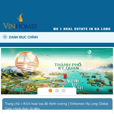
DANH MỤC CHÍNH
Trang chủ
»
Kích hoạt toạ độ thịnh vượng | Vinhomes Hạ Long Global
Gate chính thức lộ diện