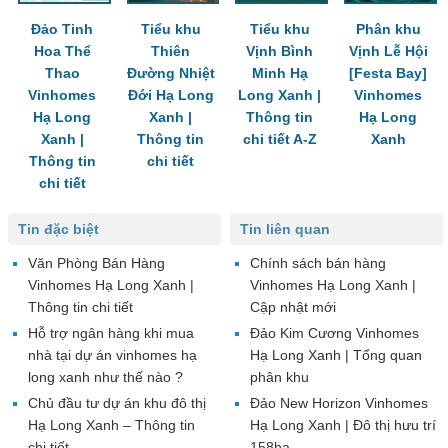
Đảo Tinh
Tiểu khu
Tiểu khu
Phân khu
Hoa Thể
Thiên
Vịnh Bình
Vịnh Lễ Hội
Thao
Đường Nhiệt
Minh Hạ
[Festa Bay]
Vinhomes
Đới Hạ Long
Long Xanh |
Vinhomes
Hạ Long
Xanh |
Thông tin
Hạ Long
Xanh |
Thông tin
chi tiết A-Z
Xanh
Thông tin
chi tiết
chi tiết
Tin đặc biệt
Tin liên quan
Văn Phòng Bán Hàng
Chính sách bán hàng
Vinhomes Hạ Long Xanh |
Vinhomes Hạ Long Xanh |
Thông tin chi tiết
Cập nhật mới
Hỗ trợ ngân hàng khi mua
Đảo Kim Cương Vinhomes
nhà tại dự án vinhomes hạ
Hạ Long Xanh | Tổng quan
long xanh như thế nào ?
phân khu
Chủ đầu tư dự án khu đô thị
Đảo New Horizon Vinhomes
Hạ Long Xanh – Thông tin
Hạ Long Xanh | Đô thị hưu trí
chi tiết
158ha