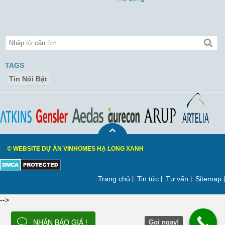
TAGS
Tin Nổi Bật
© WEBSITE DỰ ÁN VINHOMES HẠ LONG XANH
Trang chủ
Tin tức
Tư vấn
Sitemap
-->
NHẬN BÁO GIÁ !
Gọi ngay!