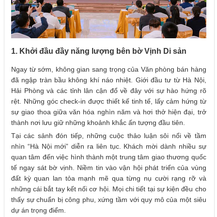
1. Khởi đầu đầy năng lượng bên bờ Vịnh Di sản
Ngay từ sớm, không gian sang trọng của Văn phòng bán hàng
đã ngập tràn bầu không khí náo nhiệt. Giới đầu tư từ Hà Nội,
Hải Phòng và các tỉnh lân cận đổ về đây với sự hào hứng rõ
rệt. Những góc check-in được thiết kế tinh tế, lấy cảm hứng từ
sự giao thoa giữa văn hóa nghìn năm và hơi thở hiện đại, trở
thành nơi lưu giữ những khoảnh khắc ấn tượng đầu tiên.
Tại các sảnh đón tiếp, những cuộc thảo luận sôi nổi về tầm
nhìn “Hà Nội mới” diễn ra liên tục. Khách mời dành nhiều sự
quan tâm đến việc hình thành một trung tâm giao thương quốc
tế ngay sát bờ vịnh. Niềm tin vào vận hội phát triển của vùng
đất kỳ quan lan tỏa mạnh mẽ qua từng nụ cười rạng rỡ và
những cái bắt tay kết nối cơ hội. Mọi chi tiết tại sự kiện đều cho
thấy sự chuẩn bị công phu, xứng tầm với quy mô của một siêu
dự án trọng điểm.