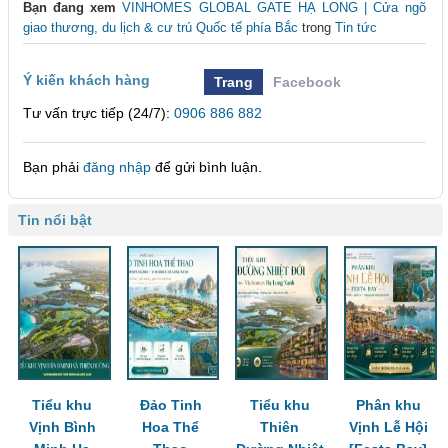
Bạn đang xem
VINHOMES GLOBAL GATE HẠ LONG | Cửa ngõ
giao thương, du lịch & cư trú Quốc tế phía Bắc
trong
Tin tức
Ý kiến khách hàng
Trang
Facebook
Tư vấn trực tiếp (24/7):
0906 886 882
Bạn phải
đăng nhập
để gửi bình luận.
Tin nổi bật
Tiểu khu
Đảo Tinh
Tiểu khu
Phân khu
Vịnh Bình
Hoa Thể
Thiên
Vịnh Lễ Hội