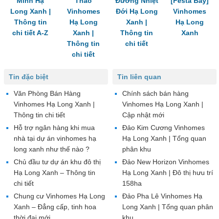
Minh Hạ
Thao
Đường Nhiệt
[Festa Bay]
Long Xanh |
Vinhomes
Đới Hạ Long
Vinhomes
Thông tin
Hạ Long
Xanh |
Hạ Long
chi tiết A-Z
Xanh |
Thông tin
Xanh
Thông tin
chi tiết
chi tiết
Tin đặc biệt
Tin liên quan
Văn Phòng Bán Hàng
Chính sách bán hàng
Vinhomes Hạ Long Xanh |
Vinhomes Hạ Long Xanh |
Thông tin chi tiết
Cập nhật mới
Hỗ trợ ngân hàng khi mua
Đảo Kim Cương Vinhomes
nhà tại dự án vinhomes hạ
Hạ Long Xanh | Tổng quan
long xanh như thế nào ?
phân khu
Chủ đầu tư dự án khu đô thị
Đảo New Horizon Vinhomes
Hạ Long Xanh – Thông tin
Hạ Long Xanh | Đô thị hưu trí
chi tiết
158ha
Chung cư Vinhomes Hạ Long
Đảo Pha Lê Vinhomes Hạ
Xanh – Đẳng cấp, tinh hoa
Long Xanh | Tổng quan phân
thời đại mới
khu