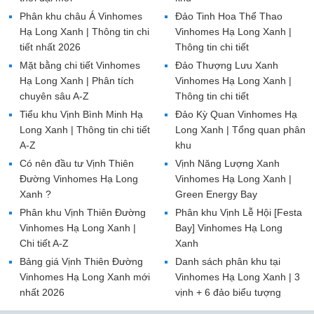
Phân khu châu Á Vinhomes
Đảo Tinh Hoa Thể Thao
Hạ Long Xanh | Thông tin chi
Vinhomes Hạ Long Xanh |
tiết nhất 2026
Thông tin chi tiết
Mặt bằng chi tiết Vinhomes
Đảo Thượng Lưu Xanh
Hạ Long Xanh | Phân tích
Vinhomes Hạ Long Xanh |
chuyên sâu A-Z
Thông tin chi tiết
Tiểu khu Vịnh Bình Minh Hạ
Đảo Kỳ Quan Vinhomes Hạ
Long Xanh | Thông tin chi tiết
Long Xanh | Tổng quan phân
A-Z
khu
Có nên đầu tư Vịnh Thiên
Vịnh Năng Lượng Xanh
Đường Vinhomes Hạ Long
Vinhomes Hạ Long Xanh |
Xanh ?
Green Energy Bay
Phân khu Vịnh Thiên Đường
Phân khu Vịnh Lễ Hội [Festa
Vinhomes Hạ Long Xanh |
Bay] Vinhomes Hạ Long
Chi tiết A-Z
Xanh
Bảng giá Vịnh Thiên Đường
Danh sách phân khu tại
Vinhomes Hạ Long Xanh mới
Vinhomes Hạ Long Xanh | 3
nhất 2026
vịnh + 6 đảo biểu tượng