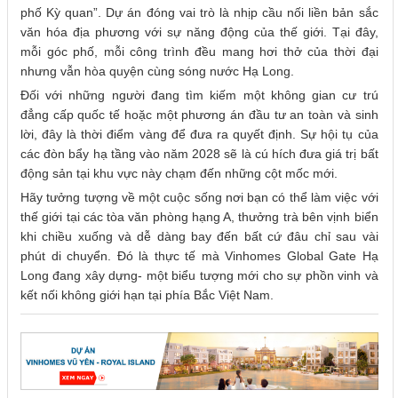
phố Kỳ quan”. Dự án đóng vai trò là nhịp cầu nối liền bản sắc
văn hóa địa phương với sự năng động của thế giới. Tại đây,
mỗi góc phố, mỗi công trình đều mang hơi thở của thời đại
nhưng vẫn hòa quyện cùng sóng nước Hạ Long.
Đối với những người đang tìm kiếm một không gian cư trú
đẳng cấp quốc tế hoặc một phương án đầu tư an toàn và sinh
lời, đây là thời điểm vàng để đưa ra quyết định. Sự hội tụ của
các đòn bẩy hạ tầng vào năm 2028 sẽ là cú hích đưa giá trị bất
động sản tại khu vực này chạm đến những cột mốc mới.
Hãy tưởng tượng về một cuộc sống nơi bạn có thể làm việc với
thế giới tại các tòa văn phòng hạng A, thưởng trà bên vịnh biển
khi chiều xuống và dễ dàng bay đến bất cứ đâu chỉ sau vài
phút di chuyển. Đó là thực tế mà Vinhomes Global Gate Hạ
Long đang xây dựng- một biểu tượng mới cho sự phồn vinh và
kết nối không giới hạn tại phía Bắc Việt Nam.