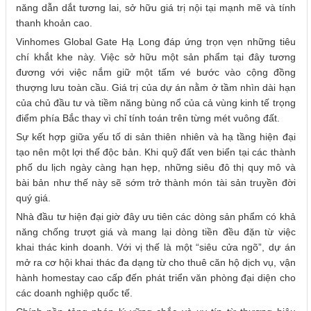
năng dẫn dắt tương lai, sở hữu giá trị nội tại mạnh mẽ và tính
thanh khoản cao.
Vinhomes Global Gate Hạ Long đáp ứng trọn vẹn những tiêu
chí khắt khe này. Việc sở hữu một sản phẩm tại đây tương
đương với việc nắm giữ một tấm vé bước vào cộng đồng
thượng lưu toàn cầu. Giá trị của dự án nằm ở tầm nhìn dài hạn
của chủ đầu tư và tiềm năng bùng nổ của cả vùng kinh tế trọng
điểm phía Bắc thay vì chỉ tính toán trên từng mét vuông đất.
Sự kết hợp giữa yếu tố di sản thiên nhiên và hạ tầng hiện đại
tạo nên một lợi thế độc bản. Khi quỹ đất ven biển tại các thành
phố du lịch ngày càng hạn hẹp, những siêu đô thị quy mô và
bài bản như thế này sẽ sớm trở thành món tài sản truyền đời
quý giá.
Nhà đầu tư hiện đại giờ đây ưu tiên các dòng sản phẩm có khả
năng chống trượt giá và mang lại dòng tiền đều đặn từ việc
khai thác kinh doanh. Với vị thế là một “siêu cửa ngõ”, dự án
mở ra cơ hội khai thác đa dạng từ cho thuê căn hộ dịch vụ, vận
hành homestay cao cấp đến phát triển văn phòng đại diện cho
các doanh nghiệp quốc tế.