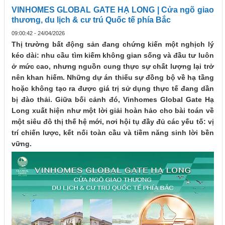
VINHOMES GLOBAL GATE HẠ LONG | Cửa ngõ giao
thương, du lịch & cư trú Quốc tế phía Bắc
09:00:42 - 24/04/2026
Thị trường bất động sản đang chứng kiến một nghịch lý
kéo dài: nhu cầu tìm kiếm không gian sống và đầu tư luôn
ở mức cao, nhưng nguồn cung thực sự chất lượng lại trở
nên khan hiếm. Những dự án thiếu sự đồng bộ về hạ tầng
hoặc không tạo ra được giá trị sử dụng thực tế đang dần
bị đào thải. Giữa bối cảnh đó, Vinhomes Global Gate Hạ
Long xuất hiện như một lời giải hoàn hảo cho bài toán về
một siêu đô thị thế hệ mới, nơi hội tụ đầy đủ các yếu tố: vị
trí chiến lược, kết nối toàn cầu và tiềm năng sinh lời bền
vững.