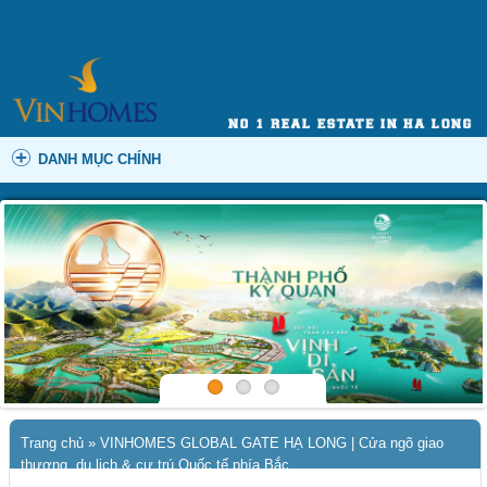
DANH MỤC CHÍNH
Trang chủ
»
VINHOMES GLOBAL GATE HẠ LONG | Cửa ngõ giao
thương, du lịch & cư trú Quốc tế phía Bắc