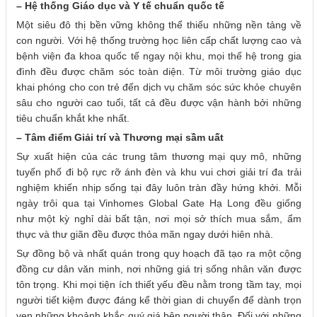
– Hệ thống Giáo dục và Y tế chuẩn quốc tế
Một siêu đô thị bền vững không thể thiếu những nền tảng về
con người. Với hệ thống trường học liên cấp chất lượng cao và
bệnh viện đa khoa quốc tế ngay nội khu, mọi thế hệ trong gia
đình đều được chăm sóc toàn diện. Từ môi trường giáo dục
khai phóng cho con trẻ đến dịch vụ chăm sóc sức khỏe chuyên
sâu cho người cao tuổi, tất cả đều được vận hành bởi những
tiêu chuẩn khắt khe nhất.
– Tâm điểm Giải trí và Thương mại sầm uất
Sự xuất hiện của các trung tâm thương mại quy mô, những
tuyến phố đi bộ rực rỡ ánh đèn và khu vui chơi giải trí đa trải
nghiệm khiến nhịp sống tại đây luôn tràn đầy hứng khởi. Mỗi
ngày trôi qua tại Vinhomes Global Gate Hạ Long đều giống
như một kỳ nghỉ dài bất tận, nơi mọi sở thích mua sắm, ẩm
thực và thư giãn đều được thỏa mãn ngay dưới hiên nhà.
Sự đồng bộ và nhất quán trong quy hoạch đã tạo ra một cộng
đồng cư dân văn minh, nơi những giá trị sống nhân văn được
tôn trọng. Khi mọi tiện ích thiết yếu đều nằm trong tầm tay, mọi
người tiết kiệm được đáng kể thời gian di chuyển để dành trọn
vẹn những khoảnh khắc quý giá bên người thân. Đối với những