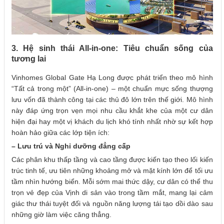
3. Hệ sinh thái All-in-one: Tiêu chuẩn sống của
tương lai
Vinhomes Global Gate Hạ Long được phát triển theo mô hình
“Tất cả trong một” (All-in-one) – một chuẩn mực sống thượng
lưu vốn đã thành công tại các thủ đô lớn trên thế giới. Mô hình
này đáp ứng trọn vẹn mọi nhu cầu khắt khe của một cư dân
hiện đại hay một vị khách du lịch khó tính nhất nhờ sự kết hợp
hoàn hảo giữa các lớp tiện ích:
– Lưu trú và Nghỉ dưỡng đẳng cấp
Các phân khu thấp tầng và cao tầng được kiến tạo theo lối kiến
trúc tinh tế, ưu tiên những khoảng mở và mặt kính lớn để tối ưu
tầm nhìn hướng biển. Mỗi sớm mai thức dậy, cư dân có thể thu
trọn vẻ đẹp của Vịnh di sản vào trong tầm mắt, mang lại cảm
giác thư thái tuyệt đối và nguồn năng lượng tái tạo dồi dào sau
những giờ làm việc căng thẳng.