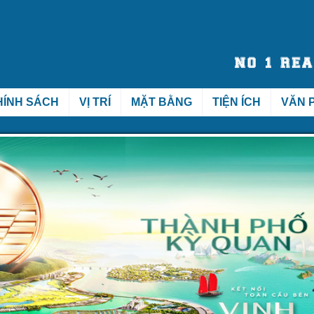
HÍNH SÁCH
VỊ TRÍ
MẶT BẰNG
TIỆN ÍCH
VĂN 