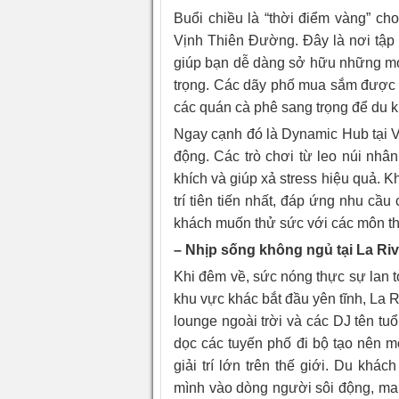
Buổi chiều là “thời điểm vàng” cho
Vịnh Thiên Đường. Đây là nơi tập 
giúp bạn dễ dàng sở hữu những mó
trọng. Các dãy phố mua sắm được q
các quán cà phê sang trọng để du 
Ngay cạnh đó là Dynamic Hub tại 
động. Các trò chơi từ leo núi nhâ
khích và giúp xả stress hiệu quả. K
trí tiên tiến nhất, đáp ứng nhu c
khách muốn thử sức với các môn th
– Nhịp sống không ngủ tại La Riv
Khi đêm về, sức nóng thực sự lan tỏa
khu vực khác bắt đầu yên tĩnh, La R
lounge ngoài trời và các DJ tên tuổ
dọc các tuyến phố đi bộ tạo nên m
giải trí lớn trên thế giới. Du khá
mình vào dòng người sôi động, man