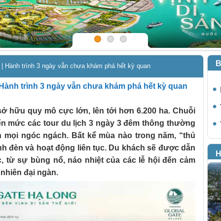
B
| Hành trình 3 ngày vẫn chưa khám phá hết kỳ quan
Hành trình 3 ngày vẫn chưa khám phá hết kỳ quan
ở hữu quy mô cực lớn, lên tới hơn 6.200 ha. Chuỗi
ến mức các tour du lịch 3 ngày 3 đêm thông thường
 mọi ngóc ngách. Bất kể mùa nào trong năm, “thủ
ánh đèn và hoạt động liên tục. Du khách sẽ được dẫn
H
, từ sự bùng nổ, náo nhiệt của các lễ hội đến cảm
 nhiên đại ngàn.