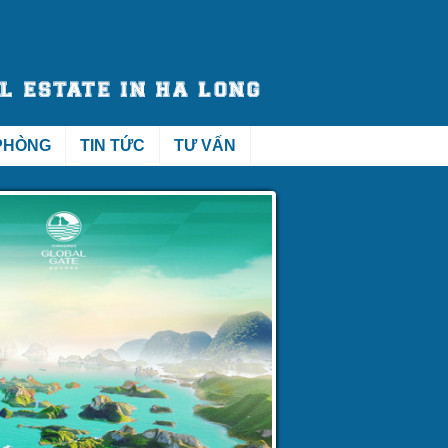
PHÒNG
TIN TỨC
TƯ VẤN