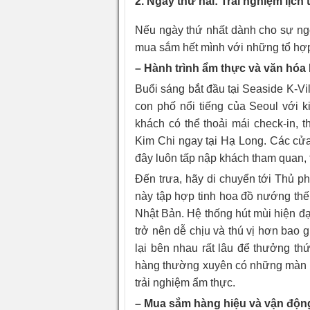
2. Ngày thứ hai: Trải nghiệm lịc
Nếu ngày thứ nhất dành cho sự ngỡ
mua sắm hết mình với những tổ hợp
– Hành trình ẩm thực và văn hó
Buổi sáng bắt đầu tại Seaside K-V
con phố nổi tiếng của Seoul với 
khách có thể thoải mái check-in, 
Kim Chi ngay tại Hạ Long. Các cử
đây luôn tấp nập khách tham quan, 
Đến trưa, hãy di chuyển tới Thủ p
này tập hợp tinh hoa đồ nướng th
Nhật Bản. Hệ thống hút mùi hiện đ
trở nên dễ chịu và thú vị hơn bao g
lại bên nhau rất lâu để thưởng th
hàng thường xuyên có những màn tr
trải nghiệm ẩm thực.
– Mua sắm hàng hiệu và vận độn