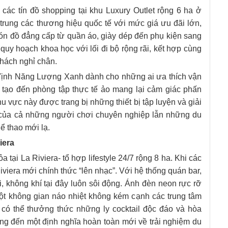
 các tín đồ shopping tại khu Luxury Outlet rộng 6 ha ở
trung các thương hiệu quốc tế với mức giá ưu đãi lớn,
n đồ đẳng cấp từ quần áo, giày dép đến phụ kiện sang
uy hoạch khoa học với lối đi bộ rộng rãi, kết hợp cùng
khách nghỉ chân.
Vịnh Năng Lượng Xanh dành cho những ai ưa thích vận
n tạo đến phòng tập thực tế ảo mang lại cảm giác phấn
hu vực này được trang bị những thiết bị tập luyện và giải
ầu của cả những người chơi chuyên nghiệp lẫn những du
ể thao mới lạ.
iera
 tại La Riviera- tổ hợp lifestyle 24/7 rộng 8 ha. Khi các
iviera mới chính thức “lên nhạc”. Với hệ thống quán bar,
i, không khí tại đây luôn sôi động. Ánh đèn neon rực rỡ
ột không gian náo nhiệt không kém cạnh các trung tâm
ch có thể thưởng thức những ly cocktail độc đáo và hòa
g đến một định nghĩa hoàn toàn mới về trải nghiệm du