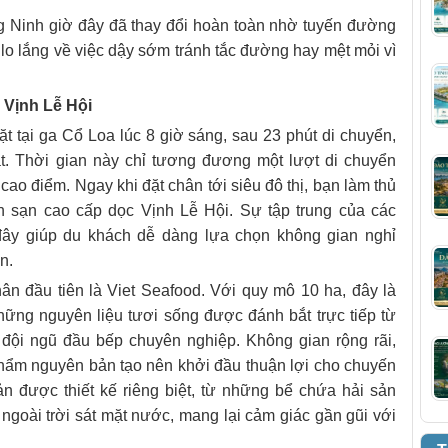
g Ninh giờ đây đã thay đổi hoàn toàn nhờ tuyến đường
 lo lắng về việc dậy sớm tránh tắc đường hay mệt mỏi vì
 Vịnh Lễ Hội
t tại ga Cổ Loa lúc 8 giờ sáng, sau 23 phút di chuyển,
t. Thời gian này chỉ tương đương một lượt di chuyển
ao điểm. Ngay khi đặt chân tới siêu đô thị, bạn làm thủ
h sạn cao cấp dọc Vịnh Lễ Hội. Sự tập trung của các
 đây giúp du khách dễ dàng lựa chọn không gian nghỉ
n.
n đầu tiên là Viet Seafood. Với quy mô 10 ha, đây là
hững nguyên liệu tươi sống được đánh bắt trực tiếp từ
 đội ngũ đầu bếp chuyên nghiệp. Không gian rộng rãi,
hẩm nguyên bản tạo nên khởi đầu thuận lợi cho chuyến
ản được thiết kế riêng biệt, từ những bể chứa hải sản
ngoài trời sát mặt nước, mang lại cảm giác gần gũi với