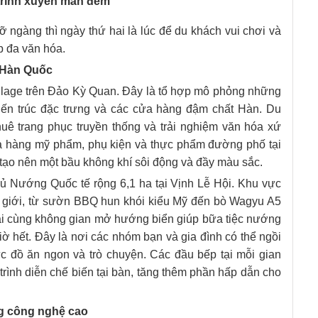
h trình xuyên màn đêm
 ngàng thì ngày thứ hai là lúc để du khách vui chơi và
 đa văn hóa.
a Hàn Quốc
illage trên Đảo Kỳ Quan. Đây là tổ hợp mô phỏng những
kiến trúc đặc trưng và các cửa hàng đậm chất Hàn. Du
thuê trang phục truyền thống và trải nghiệm văn hóa xứ
a hàng mỹ phẩm, phụ kiện và thực phẩm đường phố tại
tạo nên một bầu không khí sôi động và đầy màu sắc.
hủ Nướng Quốc tế rộng 6,1 ha tại Vịnh Lễ Hội. Khu vực
ế giới, từ sườn BBQ hun khói kiểu Mỹ đến bò Wagyu A5
ại cùng không gian mở hướng biển giúp bữa tiệc nướng
iờ hết. Đây là nơi các nhóm bạn và gia đình có thể ngồi
ức đồ ăn ngon và trò chuyện. Các đầu bếp tại mỗi gian
ình diễn chế biến tại bàn, tăng thêm phần hấp dẫn cho
g công nghệ cao