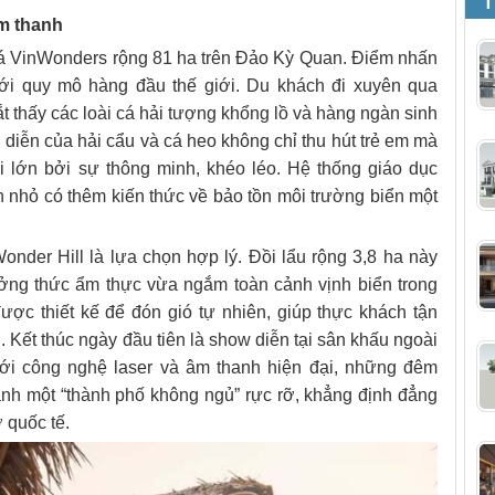
T
âm thanh
há VinWonders rộng 81 ha trên Đảo Kỳ Quan. Điểm nhấn
với quy mô hàng đầu thế giới. Du khách đi xuyên qua
t thấy các loài cá hải tượng khổng lồ và hàng ngàn sinh
 diễn của hải cẩu và cá heo không chỉ thu hút trẻ em mà
 lớn bởi sự thông minh, khéo léo. Hệ thống giáo dục
n nhỏ có thêm kiến thức về bảo tồn môi trường biển một
onder Hill là lựa chọn hợp lý. Đồi lẩu rộng 3,8 ha này
ưởng thức ẩm thực vừa ngắm toàn cảnh vịnh biển trong
được thiết kế để đón gió tự nhiên, giúp thực khách tận
 Kết thúc ngày đầu tiên là show diễn tại sân khấu ngoài
 Với công nghệ laser và âm thanh hiện đại, những đêm
ành một “thành phố không ngủ” rực rỡ, khẳng định đẳng
ỡ quốc tế.