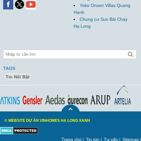
Yoko Onsen Villas Quang
Hanh
Chung cư Sun Bãi Cháy
Hạ Long
TAGS
Tin Nổi Bật
© WEBSITE DỰ ÁN VINHOMES HẠ LONG XANH
Trang chủ
Tin tức
Tư vấn
Sitemap