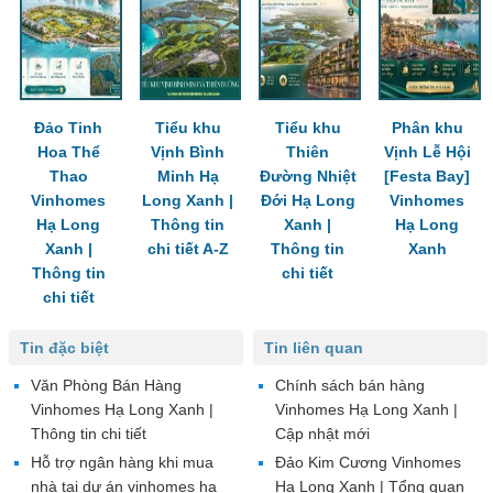
Đảo Tinh
Tiểu khu
Tiểu khu
Phân khu
Hoa Thể
Vịnh Bình
Thiên
Vịnh Lễ Hội
Thao
Minh Hạ
Đường Nhiệt
[Festa Bay]
Vinhomes
Long Xanh |
Đới Hạ Long
Vinhomes
Hạ Long
Thông tin
Xanh |
Hạ Long
Xanh |
chi tiết A-Z
Thông tin
Xanh
Thông tin
chi tiết
chi tiết
Tin đặc biệt
Tin liên quan
Văn Phòng Bán Hàng
Chính sách bán hàng
Vinhomes Hạ Long Xanh |
Vinhomes Hạ Long Xanh |
Thông tin chi tiết
Cập nhật mới
Hỗ trợ ngân hàng khi mua
Đảo Kim Cương Vinhomes
nhà tại dự án vinhomes hạ
Hạ Long Xanh | Tổng quan