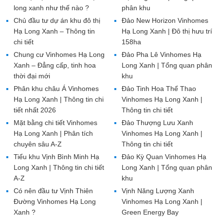
long xanh như thế nào ?
phân khu
Chủ đầu tư dự án khu đô thị
Đảo New Horizon Vinhomes
Hạ Long Xanh – Thông tin
Hạ Long Xanh | Đô thị hưu trí
chi tiết
158ha
Chung cư Vinhomes Hạ Long
Đảo Pha Lê Vinhomes Hạ
Xanh – Đẳng cấp, tinh hoa
Long Xanh | Tổng quan phân
thời đại mới
khu
Phân khu châu Á Vinhomes
Đảo Tinh Hoa Thể Thao
Hạ Long Xanh | Thông tin chi
Vinhomes Hạ Long Xanh |
tiết nhất 2026
Thông tin chi tiết
Mặt bằng chi tiết Vinhomes
Đảo Thượng Lưu Xanh
Hạ Long Xanh | Phân tích
Vinhomes Hạ Long Xanh |
chuyên sâu A-Z
Thông tin chi tiết
Tiểu khu Vịnh Bình Minh Hạ
Đảo Kỳ Quan Vinhomes Hạ
Long Xanh | Thông tin chi tiết
Long Xanh | Tổng quan phân
A-Z
khu
Có nên đầu tư Vịnh Thiên
Vịnh Năng Lượng Xanh
Đường Vinhomes Hạ Long
Vinhomes Hạ Long Xanh |
Xanh ?
Green Energy Bay