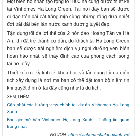
Một biển hồ nhân tạo rộng tới 800 ha cũng được thiết kế
tại Vinhomes Hạ Long Green. Tại nơi đây bạn sẽ được
đi dạo trên bãi cát trắng mịn cùng những rặng dừa nhiệt
đới trải dài bên làn nước xanh dương tuyệt đẹp.
Tận dụng tối đa lợi thế của 2 hòn đảo Hoàng Tân và Hà
An, khi đã trở thành cư dân, du khách tại Hạ Long Green
bạn sẽ được trải nghiệm dịch vụ nghỉ dưỡng ven biển
hoàn hảo nhất, sẽ thấy đỉnh cao của phong cách sống
tại nơi đây.
Thiết kế cực kỳ tinh tế, khoa học và tận dụng tối đa diện
tích xây dựng là nơi mà bạn có thể đặt toàn bộ niềm tin
khi quyết định ở tại đây cũng như là du lịch.
XEM THÊM:
Cập nhật các hướng view chính tại dự án Vinhomes Hạ Long
Xanh
Bao giờ mở bán Vinhomes Hạ Long Xanh – Thông tin quan
trọng nhất
NGUỒN:
https://vinhomeshalongxanh.vn/