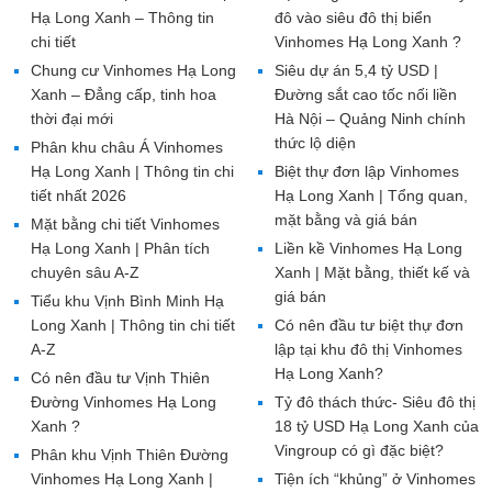
Hạ Long Xanh – Thông tin
đô vào siêu đô thị biển
chi tiết
Vinhomes Hạ Long Xanh ?
Chung cư Vinhomes Hạ Long
Siêu dự án 5,4 tỷ USD |
Xanh – Đẳng cấp, tinh hoa
Đường sắt cao tốc nối liền
thời đại mới
Hà Nội – Quảng Ninh chính
thức lộ diện
Phân khu châu Á Vinhomes
Hạ Long Xanh | Thông tin chi
Biệt thự đơn lập Vinhomes
tiết nhất 2026
Hạ Long Xanh | Tổng quan,
mặt bằng và giá bán
Mặt bằng chi tiết Vinhomes
Hạ Long Xanh | Phân tích
Liền kề Vinhomes Hạ Long
chuyên sâu A-Z
Xanh | Mặt bằng, thiết kế và
giá bán
Tiểu khu Vịnh Bình Minh Hạ
Long Xanh | Thông tin chi tiết
Có nên đầu tư biệt thự đơn
A-Z
lập tại khu đô thị Vinhomes
Hạ Long Xanh?
Có nên đầu tư Vịnh Thiên
Đường Vinhomes Hạ Long
Tỷ đô thách thức- Siêu đô thị
Xanh ?
18 tỷ USD Hạ Long Xanh của
Vingroup có gì đặc biệt?
Phân khu Vịnh Thiên Đường
Vinhomes Hạ Long Xanh |
Tiện ích “khủng” ở Vinhomes