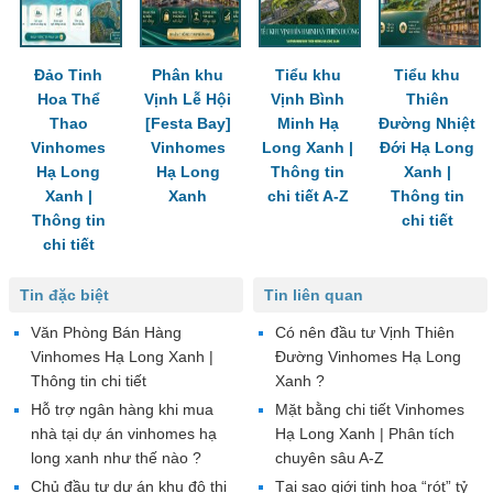
Đảo Tinh
Phân khu
Tiểu khu
Tiểu khu
Hoa Thể
Vịnh Lễ Hội
Vịnh Bình
Thiên
Thao
[Festa Bay]
Minh Hạ
Đường Nhiệt
Vinhomes
Vinhomes
Long Xanh |
Đới Hạ Long
Hạ Long
Hạ Long
Thông tin
Xanh |
Xanh |
Xanh
chi tiết A-Z
Thông tin
Thông tin
chi tiết
chi tiết
Tin đặc biệt
Tin liên quan
Văn Phòng Bán Hàng
Có nên đầu tư Vịnh Thiên
Vinhomes Hạ Long Xanh |
Đường Vinhomes Hạ Long
Thông tin chi tiết
Xanh ?
Hỗ trợ ngân hàng khi mua
Mặt bằng chi tiết Vinhomes
nhà tại dự án vinhomes hạ
Hạ Long Xanh | Phân tích
long xanh như thế nào ?
chuyên sâu A-Z
Chủ đầu tư dự án khu đô thị
Tại sao giới tinh hoa “rót” tỷ