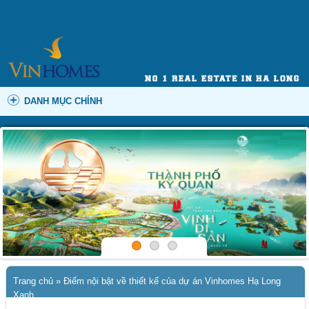
DANH MỤC CHÍNH
Trang chủ
»
Điểm nội bật về thiết kế của dự án Vinhomes Hạ Long
Xanh