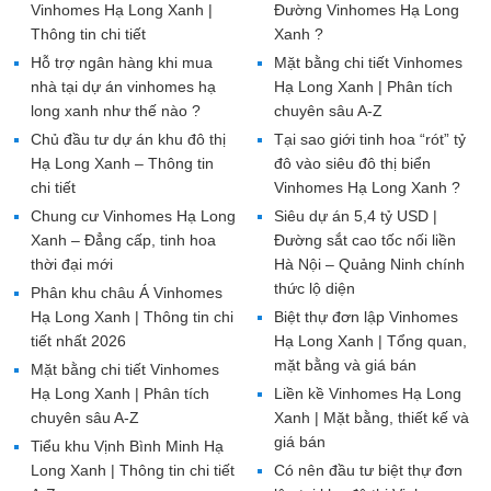
Vinhomes Hạ Long Xanh |
Đường Vinhomes Hạ Long
Thông tin chi tiết
Xanh ?
Hỗ trợ ngân hàng khi mua
Mặt bằng chi tiết Vinhomes
nhà tại dự án vinhomes hạ
Hạ Long Xanh | Phân tích
long xanh như thế nào ?
chuyên sâu A-Z
Chủ đầu tư dự án khu đô thị
Tại sao giới tinh hoa “rót” tỷ
Hạ Long Xanh – Thông tin
đô vào siêu đô thị biển
chi tiết
Vinhomes Hạ Long Xanh ?
Chung cư Vinhomes Hạ Long
Siêu dự án 5,4 tỷ USD |
Xanh – Đẳng cấp, tinh hoa
Đường sắt cao tốc nối liền
thời đại mới
Hà Nội – Quảng Ninh chính
thức lộ diện
Phân khu châu Á Vinhomes
Hạ Long Xanh | Thông tin chi
Biệt thự đơn lập Vinhomes
tiết nhất 2026
Hạ Long Xanh | Tổng quan,
mặt bằng và giá bán
Mặt bằng chi tiết Vinhomes
Hạ Long Xanh | Phân tích
Liền kề Vinhomes Hạ Long
chuyên sâu A-Z
Xanh | Mặt bằng, thiết kế và
giá bán
Tiểu khu Vịnh Bình Minh Hạ
Long Xanh | Thông tin chi tiết
Có nên đầu tư biệt thự đơn