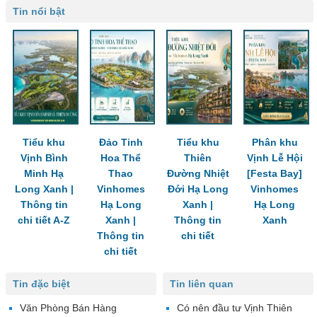
Tin nổi bật
Tiểu khu
Đảo Tinh
Tiểu khu
Phân khu
Vịnh Bình
Hoa Thể
Thiên
Vịnh Lễ Hội
Minh Hạ
Thao
Đường Nhiệt
[Festa Bay]
Long Xanh |
Vinhomes
Đới Hạ Long
Vinhomes
Thông tin
Hạ Long
Xanh |
Hạ Long
chi tiết A-Z
Xanh |
Thông tin
Xanh
Thông tin
chi tiết
chi tiết
Tin đặc biệt
Tin liên quan
Văn Phòng Bán Hàng
Có nên đầu tư Vịnh Thiên