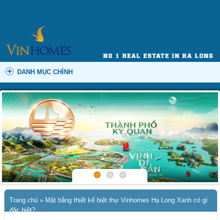
DANH MỤC CHÍNH
Trang chủ
»
Mặt bằng thiết kế biệt thự Vinhomes Hạ Long Xanh có gì
đặc biệt?