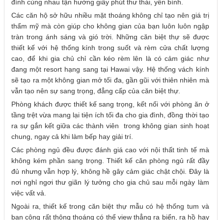
đình cùng nhau tận hưởng giây phút thư thái, yên bình.
Các căn hộ sở hữu nhiều mặt thoáng không chỉ tạo nên giá trị
thẩm mỹ mà còn giúp cho không gian của bạn luôn luôn ngập
tràn trong ánh sáng và gió trời. Những căn biệt thự sẽ được
thiết kế với hệ thống kính trong suốt và rèm cửa chất lượng
cao, để khi gia chủ chỉ cần kéo rèm lên là có cảm giác như
đang một resort hạng sang tại Hawai vậy. Hệ thống vách kính
sẽ tạo ra một không gian mở tối đa, gần gũi với thiên nhiên mà
vẫn tạo nên sự sang trọng, đẳng cấp của căn biệt thự.
Phòng khách được thiết kế sang trọng, kết nối với phòng ăn ở
tầng trệt vừa mang lại tiện ích tối đa cho gia đình, đồng thời tạo
ra sự gắn kết giữa các thành viên trong không gian sinh hoạt
chung, ngay cả khi làm bếp hay giải trí.
Các phòng ngủ đều được đánh giá cao với nội thất tinh tế mà
không kém phần sang trọng. Thiết kế căn phòng ngủ rất đầy
đủ nhưng vẫn hợp lý, không hề gây cảm giác chật chội. Đây là
nơi nghỉ ngơi thư giãn lý tưởng cho gia chủ sau mỗi ngày làm
việc vất vả.
Ngoài ra, thiết kế trong căn biệt thự mẫu có hệ thống tum và
ban công rất thông thoáng có thể view thẳng ra biển, ra hồ hay