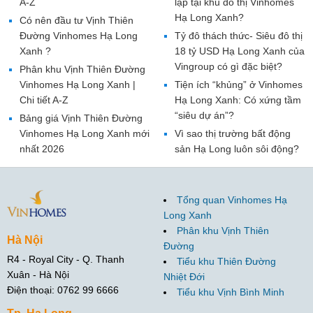
A-Z
lập tại khu đô thị Vinhomes
Hạ Long Xanh?
Có nên đầu tư Vịnh Thiên
Đường Vinhomes Hạ Long
Tỷ đô thách thức- Siêu đô thị
Xanh ?
18 tỷ USD Hạ Long Xanh của
Vingroup có gì đặc biệt?
Phân khu Vịnh Thiên Đường
Vinhomes Hạ Long Xanh |
Tiện ích “khủng” ở Vinhomes
Chi tiết A-Z
Hạ Long Xanh: Có xứng tầm
“siêu dự án”?
Bảng giá Vịnh Thiên Đường
Vinhomes Hạ Long Xanh mới
Vì sao thị trường bất động
nhất 2026
sản Hạ Long luôn sôi động?
Tổng quan Vinhomes Hạ
Long Xanh
Phân khu Vịnh Thiên
Hà Nội
Đường
R4 - Royal City - Q. Thanh
Tiểu khu Thiên Đường
Xuân - Hà Nội
Nhiệt Đới
Điện thoại: 0762 99 6666
Tiểu khu Vịnh Bình Minh