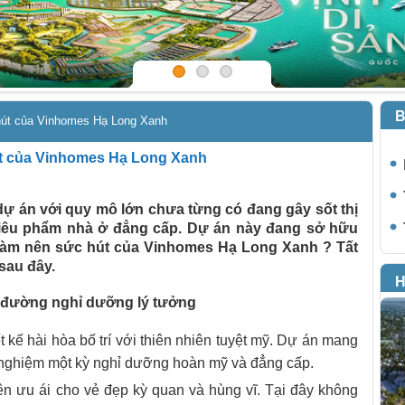
B
hút của Vinhomes Hạ Long Xanh
t của Vinhomes Hạ Long Xanh
ự án với quy mô lớn chưa từng có đang gây sốt thị
siêu phẩm nhà ở đẳng cấp. Dự án này đang sở hữu
làm nên sức hút của Vinhomes Hạ Long Xanh ? Tất
 sau đây.
H
 đường nghỉ dưỡng lý tưởng
kế hài hòa bố trí với thiên nhiên tuyệt mỹ. Dự án mang
ải nghiệm một kỳ nghỉ dưỡng hoàn mỹ và đẳng cấp.
n ưu ái cho vẻ đẹp kỳ quan và hùng vĩ. Tại đây không