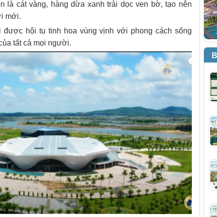
òn là cát vàng, hàng dừa xanh trải dọc ven bờ, tạo nên
i mới.
 được hội tụ tinh hoa vùng vịnh với phong cách sống
ủa tất cả mọi người.
B