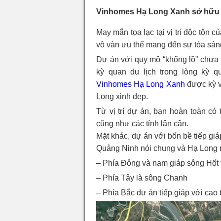
Vinhomes Hạ Long Xanh sở hữu v
May mắn tọa lạc tại vị trí độc tôn 
vô vàn ưu thế mang đến sự tỏa sáng
Dự án với quy mô “khổng lồ” chưa
kỳ quan du lịch trong lòng kỳ q
Vinhomes Hạ Long Xanh
được kỳ v
Long xinh đẹp.
Từ vị trí dự án, bạn hoàn toàn có
cũng như các tỉnh lân cận.
Mặt khác, dự án với bốn bề tiếp giá
Quảng Ninh nói chung và Hạ Long n
– Phía Đông và nam giáp sông Hốt 
– Phía Tây là sông Chanh
– Phía Bắc dự án tiếp giáp với cao