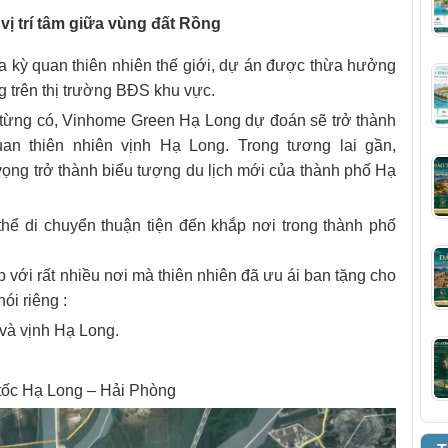
ị trí tâm giữa vùng đất Rồng
của kỳ quan thiên nhiên thế giới, dự án được thừa hưởng
 trên thị trường BĐS khu vực.
 từng có, Vinhome Green Hạ Long dự đoán sẽ trở thành
uan thiên nhiên vịnh Hạ Long. Trong tương lai gần,
ọng trở thành biểu tượng du lịch mới của thành phố Hạ
 thể di chuyển thuận tiện đến khắp nơi trong thành phố
p với rất nhiều nơi mà thiên nhiên đã ưu ái ban tặng cho
ói riêng :
và vịnh Hạ Long.
 tốc Hạ Long – Hải Phòng