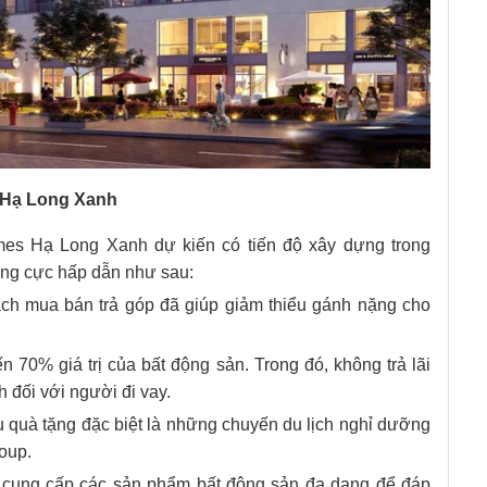
 Hạ Long Xanh
omes Hạ Long Xanh dự kiến có tiến độ xây dựng trong
àng cực hấp dẫn như sau:
ách mua bán trả góp đã giúp giảm thiểu gánh nặng cho
n 70% giá trị của bất động sản. Trong đó, không trả lãi
h đối với người đi vay.
ều quà tặng đặc biệt là những chuyến du lịch nghỉ dưỡng
roup.
cung cấp các sản phẩm bất động sản đa dạng để đáp