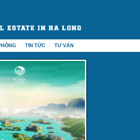
PHÒNG
TIN TỨC
TƯ VẤN