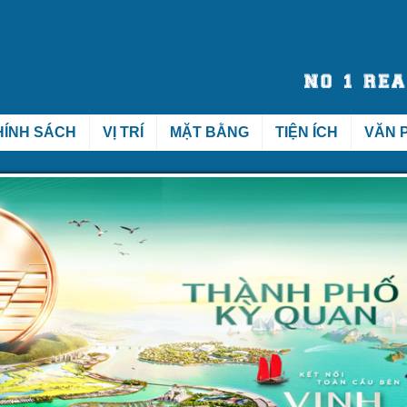
HÍNH SÁCH
VỊ TRÍ
MẶT BẰNG
TIỆN ÍCH
VĂN 