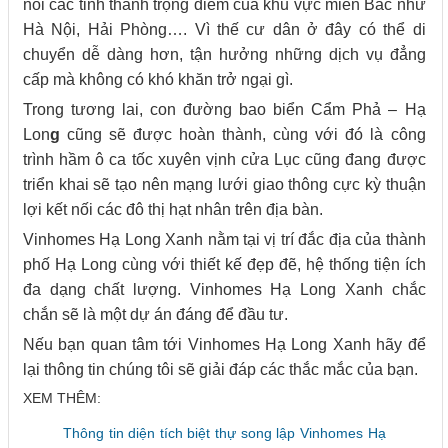
nối các tỉnh thành trọng điểm của khu vực miền Bắc như
Hà Nội, Hải Phòng…. Vì thế cư dân ở đây có thể di
chuyển dễ dàng hơn, tận hưởng những dịch vụ đẳng
cấp mà không có khó khăn trở ngại gì.
Trong tương lai, con đường bao biển Cẩm Phả – Hạ
Lon
g
cũng sẽ được hoàn thành, cùng với đó là công
trình hầm ô ca tốc xuyên vịnh cửa Lục cũng đang được
triển khai sẽ tạo nên mạng lưới giao thông cực kỳ thuận
lợi kết nối các đô thị hạt nhân trên địa bàn.
Vinhomes Hạ Long Xanh nằm tại vị trí đắc địa của thành
phố Hạ Long cùng với thiết kế đẹp đẽ, hệ thống tiện ích
đa dạng chất lượng. Vinhomes Hạ Long Xanh chắc
chắn sẽ là một dự án đáng để đầu tư.
Nếu bạn quan tâm tới Vinhomes Hạ Long Xanh hãy để
lại thông tin chúng tôi sẽ giải đáp các thắc mắc của bạn.
XEM THÊM:
Thông tin diện tích biệt thự song lập Vinhomes Hạ