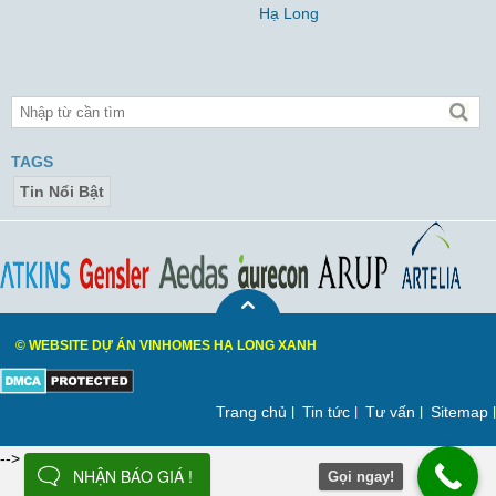
Hạ Long
TAGS
Tin Nổi Bật
© WEBSITE DỰ ÁN VINHOMES HẠ LONG XANH
Trang chủ
Tin tức
Tư vấn
Sitemap
-->
NHẬN BÁO GIÁ !
Gọi ngay!