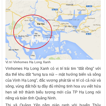
Vị trí Vinhomes Hạ Long Xanh
Vinhomes Hạ Long Xanh có vị trí trái tim “đất rồng” với
địa thế khu đất “lưng tựa núi – mặt hướng biển và sông
của Vịnh Hạ Long”, đắc vượng phát tài vị trí có cả núi và
sông, vùng đất hội tụ đầy đủ những tinh hoa ưu việt hứa
hẹn sẽ trở thành biểu tượng mới của TP Hạ Long nói
riêng và toàn tỉnh Quảng Ninh.
Thị xã Quảng Yên nằm giáp ranh với huyện Thủy