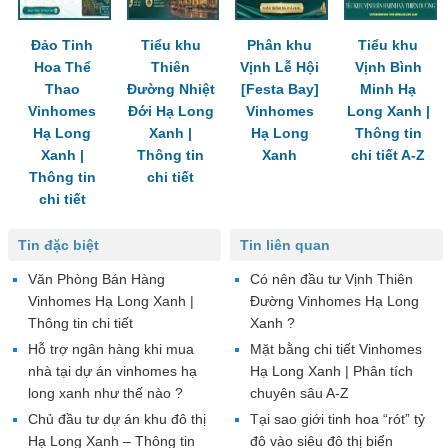
Đảo Tinh
Tiểu khu
Phân khu
Tiểu khu
Hoa Thể
Thiên
Vịnh Lễ Hội
Vịnh Bình
Thao
Đường Nhiệt
[Festa Bay]
Minh Hạ
Vinhomes
Đới Hạ Long
Vinhomes
Long Xanh |
Hạ Long
Xanh |
Hạ Long
Thông tin
Xanh |
Thông tin
Xanh
chi tiết A-Z
Thông tin
chi tiết
chi tiết
Tin đặc biệt
Tin liên quan
Văn Phòng Bán Hàng
Có nên đầu tư Vịnh Thiên
Vinhomes Hạ Long Xanh |
Đường Vinhomes Hạ Long
Thông tin chi tiết
Xanh ?
Hỗ trợ ngân hàng khi mua
Mặt bằng chi tiết Vinhomes
nhà tại dự án vinhomes hạ
Hạ Long Xanh | Phân tích
long xanh như thế nào ?
chuyên sâu A-Z
Chủ đầu tư dự án khu đô thị
Tại sao giới tinh hoa “rót” tỷ
Hạ Long Xanh – Thông tin
đô vào siêu đô thị biển