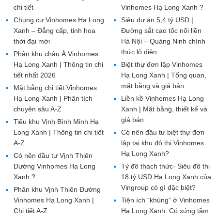
chi tiết
Vinhomes Hạ Long Xanh ?
Chung cư Vinhomes Hạ Long
Siêu dự án 5,4 tỷ USD |
Xanh – Đẳng cấp, tinh hoa
Đường sắt cao tốc nối liền
thời đại mới
Hà Nội – Quảng Ninh chính
thức lộ diện
Phân khu châu Á Vinhomes
Hạ Long Xanh | Thông tin chi
Biệt thự đơn lập Vinhomes
tiết nhất 2026
Hạ Long Xanh | Tổng quan,
mặt bằng và giá bán
Mặt bằng chi tiết Vinhomes
Hạ Long Xanh | Phân tích
Liền kề Vinhomes Hạ Long
chuyên sâu A-Z
Xanh | Mặt bằng, thiết kế và
giá bán
Tiểu khu Vịnh Bình Minh Hạ
Long Xanh | Thông tin chi tiết
Có nên đầu tư biệt thự đơn
A-Z
lập tại khu đô thị Vinhomes
Hạ Long Xanh?
Có nên đầu tư Vịnh Thiên
Đường Vinhomes Hạ Long
Tỷ đô thách thức- Siêu đô thị
Xanh ?
18 tỷ USD Hạ Long Xanh của
Vingroup có gì đặc biệt?
Phân khu Vịnh Thiên Đường
Vinhomes Hạ Long Xanh |
Tiện ích “khủng” ở Vinhomes
Chi tiết A-Z
Hạ Long Xanh: Có xứng tầm