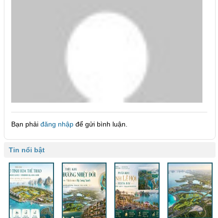
Bạn phải
đăng nhập
để gửi bình luận.
Tin nổi bật
admin
:
Tháng 12 12, 2020 at 8:32 chiều
:
0977083999
KHU NÀY BSO GIO CÓ SAN PHẨM
Đăng nhập để bình luận