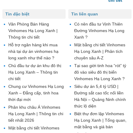
chi tiết
Tin đặc biệt
Tin liên quan
Văn Phòng Bán Hàng
Có nên đầu tư Vịnh Thiên
Vinhomes Hạ Long Xanh |
Đường Vinhomes Hạ Long
Thông tin chi tiết
Xanh ?
Hỗ trợ ngân hàng khi mua
Mặt bằng chi tiết Vinhomes
nhà tại dự án vinhomes hạ
Hạ Long Xanh | Phân tích
long xanh như thế nào ?
chuyên sâu A-Z
Chủ đầu tư dự án khu đô thị
Tại sao giới tinh hoa “rót” tỷ
Hạ Long Xanh – Thông tin
đô vào siêu đô thị biển
chi tiết
Vinhomes Hạ Long Xanh ?
Chung cư Vinhomes Hạ Long
Siêu dự án 5,4 tỷ USD |
Xanh – Đẳng cấp, tinh hoa
Đường sắt cao tốc nối liền
thời đại mới
Hà Nội – Quảng Ninh chính
thức lộ diện
Phân khu châu Á Vinhomes
Hạ Long Xanh | Thông tin chi
Biệt thự đơn lập Vinhomes
tiết nhất 2026
Hạ Long Xanh | Tổng quan,
mặt bằng và giá bán
Mặt bằng chi tiết Vinhomes