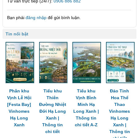
Tư vấn trực tiếp (24/7):
0906 886 882
Bạn phải
đăng nhập
để gửi bình luận.
Tin nổi bật
Phân khu
Tiểu khu
Tiểu khu
Đảo Tinh
Vịnh Lễ Hội
Thiên
Vịnh Bình
Hoa Thể
[Festa Bay]
Đường Nhiệt
Minh Hạ
Thao
Vinhomes
Đới Hạ Long
Long Xanh |
Vinhomes
Hạ Long
Xanh |
Thông tin
Hạ Long
Xanh
Thông tin
chi tiết A-Z
Xanh |
chi tiết
Thông tin