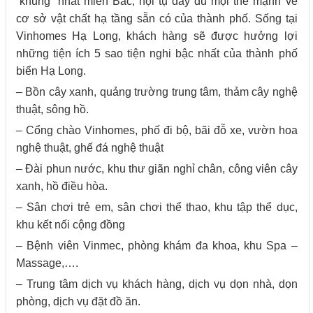
“khủng” nhất miền Bắc, hội tụ đầy đủ mọi thế mạnh về
cơ sở vật chất hạ tầng sẵn có của thành phố. Sống tại
Vinhomes Hạ Long, khách hàng sẽ được hưởng lợi
những tiện ích 5 sao tiện nghi bậc nhất của thành phố
biển Hạ Long.
– Bồn cây xanh, quảng trường trung tâm, thảm cây nghệ
thuật, sông hồ.
– Cổng chào Vinhomes, phố đi bộ, bãi đỗ xe, vườn hoa
nghệ thuật, ghế đá nghệ thuật
– Đài phun nước, khu thư giãn nghỉ chân, công viên cây
xanh, hồ điều hòa.
– Sân chơi trẻ em, sân chơi thể thao, khu tập thể dục,
khu kết nối cộng đồng
– Bệnh viên Vinmec, phòng khám đa khoa, khu Spa –
Massage,….
– Trung tâm dịch vụ khách hàng, dịch vụ dọn nhà, dọn
phòng, dịch vụ đặt đồ ăn.