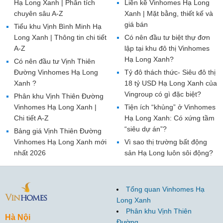
Hạ Long Xanh | Phân tích
Liền kề Vinhomes Hạ Long
chuyên sâu A-Z
Xanh | Mặt bằng, thiết kế và
giá bán
Tiểu khu Vịnh Bình Minh Hạ
Long Xanh | Thông tin chi tiết
Có nên đầu tư biệt thự đơn
A-Z
lập tại khu đô thị Vinhomes
Hạ Long Xanh?
Có nên đầu tư Vịnh Thiên
Đường Vinhomes Hạ Long
Tỷ đô thách thức- Siêu đô thị
Xanh ?
18 tỷ USD Hạ Long Xanh của
Vingroup có gì đặc biệt?
Phân khu Vịnh Thiên Đường
Vinhomes Hạ Long Xanh |
Tiện ích “khủng” ở Vinhomes
Chi tiết A-Z
Hạ Long Xanh: Có xứng tầm
“siêu dự án”?
Bảng giá Vịnh Thiên Đường
Vinhomes Hạ Long Xanh mới
Vì sao thị trường bất động
nhất 2026
sản Hạ Long luôn sôi động?
Tổng quan Vinhomes Hạ
Long Xanh
Phân khu Vịnh Thiên
Hà Nội
Đường