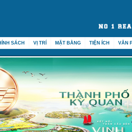
HÍNH SÁCH
VỊ TRÍ
MẶT BẰNG
TIỆN ÍCH
VĂN 