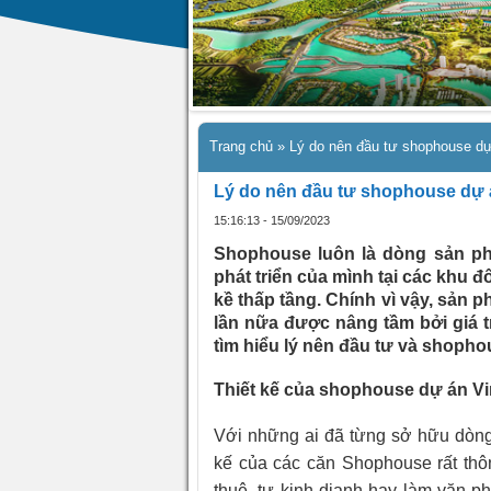
Trang chủ
»
Lý do nên đầu tư shophouse d
Lý do nên đầu tư shophouse dự
15:16:13 - 15/09/2023
Shophouse luôn là dòng sản ph
phát triển của mình tại các khu đ
kề thấp tầng. Chính vì vậy, sả
lần nữa được nâng tầm bởi giá tr
tìm hiểu lý nên đầu tư và shophou
Thiết kế của shophouse dự án 
Với những ai đã từng sở hữu dòng
kế của các căn Shophouse rất thôn
thuê, tự kinh dianh hay làm văn 