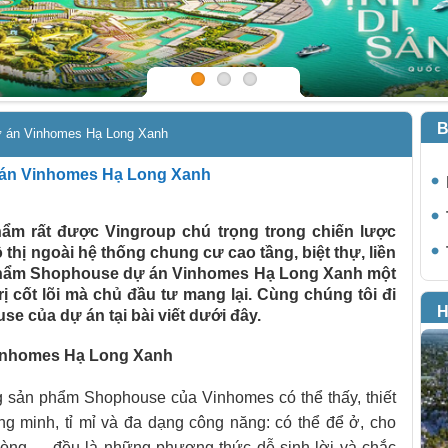
B
ự án Vinhomes Hạ Long Xanh
 án Vinhomes Hạ Long Xanh
ẩm rất được Vingroup chú trọng trong chiến lược
ô thị ngoài hệ thống chung cư cao tầng, biệt thự, liền
n phẩm Shophouse dự án Vinhomes Hạ Long Xanh một
ị cốt lõi mà chủ đầu tư mang lại. Cùng chúng tôi đi
H
se của dự án tại bài viết dưới đây.
Vinhomes Hạ Long Xanh
 sản phẩm Shophouse của Vinhomes có thể thấy, thiết
g minh, tỉ mỉ và đa dạng công năng: có thể để ở, cho
phòng…. đều là những phương thức dễ sinh lời và chắc