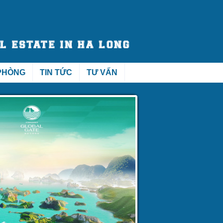
PHÒNG
TIN TỨC
TƯ VẤN