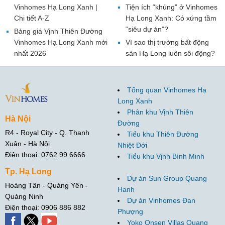
Vinhomes Hạ Long Xanh |
Tiện ích “khủng” ở Vinhomes
Chi tiết A-Z
Hạ Long Xanh: Có xứng tầm
“siêu dự án”?
Bảng giá Vịnh Thiên Đường
Vinhomes Hạ Long Xanh mới
Vì sao thị trường bất động
nhất 2026
sản Hạ Long luôn sôi động?
Tổng quan Vinhomes Hạ
Long Xanh
Phân khu Vịnh Thiên
Hà Nội
Đường
R4 - Royal City - Q. Thanh
Tiểu khu Thiên Đường
Xuân - Hà Nội
Nhiệt Đới
Điện thoại: 0762 99 6666
Tiểu khu Vịnh Bình Minh
Tp. Hạ Long
Dự án Sun Group Quang
Hoàng Tân - Quảng Yên -
Hanh
Quảng Ninh
Dự án Vinhomes Đan
Điện thoại: 0906 886 882
Phượng
Yoko Onsen Villas Quang