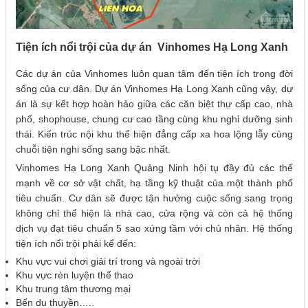
Tiện ích nổi trội của dự án Vinhomes Hạ Long Xanh
Các dự án của Vinhomes luôn quan tâm đến tiện ích trong đời
sống của cư dân. Dự án Vinhomes Hạ Long Xanh cũng vậy, dự
án là sự kết hợp hoàn hảo giữa các căn biệt thự cấp cao, nhà
phố, shophouse, chung cư cao tầng cùng khu nghỉ dưỡng sinh
thái. Kiến trúc nội khu thể hiện đẳng cấp xa hoa lộng lẫy cùng
chuỗi tiện nghi sống sang bậc nhất.
Vinhomes Hạ Long Xanh Quảng Ninh hội tụ đầy đủ các thế
mạnh về cơ sở vật chất, hạ tầng kỹ thuật của một thành phố
tiêu chuẩn. Cư dân sẽ được tận hưởng cuộc sống sang trọng
không chỉ thể hiện là nhà cao, cửa rộng và còn cả hệ thống
dịch vụ đạt tiêu chuẩn 5 sao xứng tầm với chủ nhân. Hệ thống
tiện ích nổi trội phải kể đến:
Khu vực vui chơi giải trí trong và ngoài trời
Khu vực rèn luyện thể thao
Khu trung tâm thương mại
Bến du thuyền…..