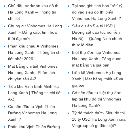
Chủ đầu tư dự án khu đô thị
Tại sao giới tinh hoa “rót” tỷ
Hạ Long Xanh – Thông tin
đô vào siêu đô thị biển
chi tiết
Vinhomes Hạ Long Xanh ?
Chung cư Vinhomes Hạ Long
Siêu dự án 5,4 tỷ USD |
Xanh – Đẳng cấp, tinh hoa
Đường sắt cao tốc nối liền
thời đại mới
Hà Nội – Quảng Ninh chính
thức lộ diện
Phân khu châu Á Vinhomes
Hạ Long Xanh | Thông tin chi
Biệt thự đơn lập Vinhomes
tiết nhất 2026
Hạ Long Xanh | Tổng quan,
mặt bằng và giá bán
Mặt bằng chi tiết Vinhomes
Hạ Long Xanh | Phân tích
Liền kề Vinhomes Hạ Long
chuyên sâu A-Z
Xanh | Mặt bằng, thiết kế và
giá bán
Tiểu khu Vịnh Bình Minh Hạ
Long Xanh | Thông tin chi tiết
Có nên đầu tư biệt thự đơn
A-Z
lập tại khu đô thị Vinhomes
Hạ Long Xanh?
Có nên đầu tư Vịnh Thiên
Đường Vinhomes Hạ Long
Tỷ đô thách thức- Siêu đô thị
Xanh ?
18 tỷ USD Hạ Long Xanh của
Vingroup có gì đặc biệt?
Phân khu Vịnh Thiên Đường