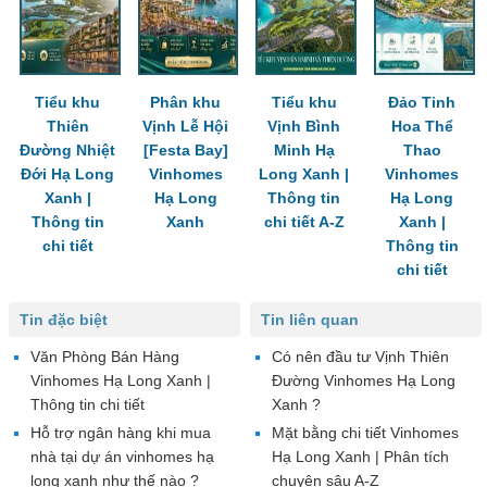
Tiểu khu
Phân khu
Tiểu khu
Đảo Tinh
Thiên
Vịnh Lễ Hội
Vịnh Bình
Hoa Thể
Đường Nhiệt
[Festa Bay]
Minh Hạ
Thao
Đới Hạ Long
Vinhomes
Long Xanh |
Vinhomes
Xanh |
Hạ Long
Thông tin
Hạ Long
Thông tin
Xanh
chi tiết A-Z
Xanh |
chi tiết
Thông tin
chi tiết
Tin đặc biệt
Tin liên quan
Văn Phòng Bán Hàng
Có nên đầu tư Vịnh Thiên
Vinhomes Hạ Long Xanh |
Đường Vinhomes Hạ Long
Thông tin chi tiết
Xanh ?
Hỗ trợ ngân hàng khi mua
Mặt bằng chi tiết Vinhomes
nhà tại dự án vinhomes hạ
Hạ Long Xanh | Phân tích
long xanh như thế nào ?
chuyên sâu A-Z